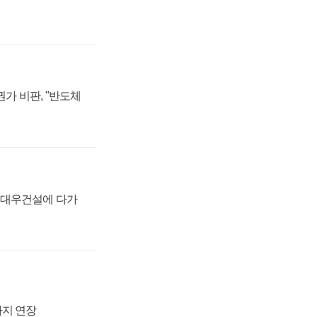
가 비판, "반도체
·대우건설에 다가
까지 연장