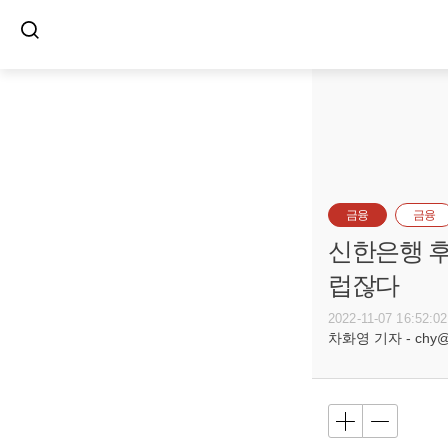
금융
금융
신한은행 후
럽잖다
2022-11-07 16:52:02
차화영 기자 - chy@bu