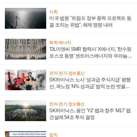
사회
미국 법원 "트럼프 정부 풍력 프로젝트 동
결 조치는 위법", 해제 명령 내려
화학·에너지
'DL이앤씨 SMR 협력사' X에너지, '한수원
포스코 동맹' 센트러스에너지와 우라늄
계약 체결
전자·전기·정보통신
SK하이닉스 노사 '성과급 주식지급' 평행
선, 곽노정 'N% 성과급' 법적 논란 벗을지
주목
전자·전기·정보통신
SK하이닉스, 용인 'Y2' 팹과 청주 'M17' 팹
건설에 54조 투자 결정
정치