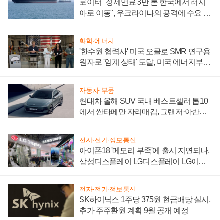
로이터 "정제연료 3만 톤 한국에서 러시
아로 이동", 우크라이나의 공격에 수요 늘
어
화학·에너지
'한수원 협력사' 미국 오클로 SMR 연구용
원자로 '임계 상태' 도달, 미국 에너지부
"중요한 이정표"
자동차·부품
현대차 올해 SUV 국내 베스트셀러 톱10
에서 싼타페만 자리매김, 그랜저·아반떼
'세단 쌍끌이'로 내수 방어
전자·전기·정보통신
아이폰18 '메모리 부족'에 출시 지연되나,
삼성디스플레이 LG디스플레이 LG이노
텍 '탈애플' 수익 다각화 속도
전자·전기·정보통신
SK하이닉스 1주당 375원 현금배당 실시,
추가 주주환원 계획 9월 공개 예정