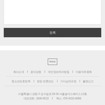
PC버전
회사소개
윤리강령
개인정보처리방침
이용자위원회
청소년보호정책
정정·반론보도
기사심의규정
불편신고
서울특별시 성동구 성수일로 39-34 서울숲더스페이스 12층
대표전화 : 1800-6522
팩스 : 070-4015-8658