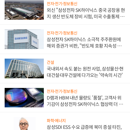
전자·전기·정보통신
외신 "삼성전자 SK하이닉스 중국 공장용 현
지 생산 반도체 장비 시험, 미국 수출통제 대
비"
전자·전기·정보통신
삼성전자 SK하이닉스 소극적 주주환원에
해외 증권가 비판, "반도체 호황 지속성 의
문"
건설
국내외서 속도 붙는 원전 사업, 삼성물산·현
대건설·대우건설에 다가오는 '약속의 시간'
전자·전기·정보통신
D램과 HBM 내년 물량도 '품절', 고객사 위
기감이 삼성전자 SK하이닉스 협상력 더 키
워
화학·에너지
삼성SDI ESS 수요 급증에 북미 증설 타진,