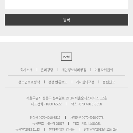
PC버전
회사소개
윤리강령
개인정보처리방침
이용자위원회
청소년보호정책
정정·반론보도
기사심의규정
불편신고
서울특별시 성동구 성수일로 39-34 서울숲더스페이스 12층
대표전화 : 1800-6522
팩스 : 070-4015-8658
편집국 : 070-4010-8512
사업본부 : 070-4010-7078
등록번호 : 서울 아 02897
제호 : 비즈니스포스트
등록일: 2013.11.13
발행·편집인 : 강석운
발행일자: 2013년 12월 2일