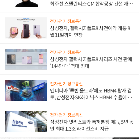
최주선 스텔란티스·GM 합작공장 건설 재추
진하나
전자·전기·정보통신
삼성전자, 갤럭시Z 폴드8 사전예약 개통 8
월31일까지 연장
전자·전기·정보통신
삼성전자 갤럭시 Z 폴드8 시리즈 사전 판매
'144만 대' 역대 최대
전자·전기·정보통신
엔비디아 '루빈 울트라'에도 HBM4 탑재 검
토, 삼성전자·SK하이닉스 HBM4 수율에 주
도권 갈린다
전자·전기·정보통신
삼성전자 넷리스트와 특허분쟁 매듭, 5년 동
안 최대 1.3조 라이선스비 지급