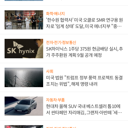
화학·에너지
'한수원 협력사' 미국 오클로 SMR 연구용 원
자로 '임계 상태' 도달, 미국 에너지부 "중요
한 이정표"
전자·전기·정보통신
SK하이닉스 1주당 375원 현금배당 실시, 추
가 주주환원 계획 9월 공개 예정
사회
미국 법원 "트럼프 정부 풍력 프로젝트 동결
조치는 위법", 해제 명령 내려
자동차·부품
현대차 올해 SUV 국내 베스트셀러 톱10에
서 싼타페만 자리매김, 그랜저·아반떼 '세단
쌍끌이'로 내수 방어