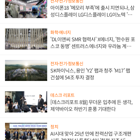
전자·전기·정보통신
아이폰18 '메모리 부족'에 출시 지연되나, 삼
성디스플레이 LG디스플레이 LG이노텍 '탈
애플' 수익 다각화 속도
화학·에너지
'DL이앤씨 SMR 협력사' X에너지, '한수원 포
스코 동맹' 센트러스에너지와 우라늄 계약
체결
전자·전기·정보통신
SK하이닉스, 용인 'Y2' 팹과 청주 'M17' 팹
건설에 54조 투자 결정
데스크 리포트
[데스크리포트 8월] 무더운 입추에 든 생각,
제약바이오 하반기 훈풍 기대한다
정치
AI시대 맞아 25년 만에 전력산업 구조개편