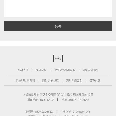
PC버전
회사소개
윤리강령
개인정보처리방침
이용자위원회
청소년보호정책
정정·반론보도
기사심의규정
불편신고
서울특별시 성동구 성수일로 39-34 서울숲더스페이스 12층
대표전화 : 1800-6522
팩스 : 070-4015-8658
편집국 : 070-4010-8512
사업본부 : 070-4010-7078