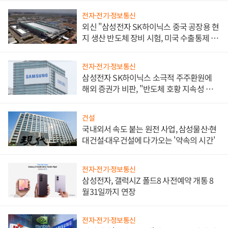
전자·전기·정보통신
외신 "삼성전자 SK하이닉스 중국 공장용 현
지 생산 반도체 장비 시험, 미국 수출통제 대
비"
전자·전기·정보통신
삼성전자 SK하이닉스 소극적 주주환원에
해외 증권가 비판, "반도체 호황 지속성 의
문"
건설
국내외서 속도 붙는 원전 사업, 삼성물산·현
대건설·대우건설에 다가오는 '약속의 시간'
전자·전기·정보통신
삼성전자, 갤럭시Z 폴드8 사전예약 개통 8
월31일까지 연장
전자·전기·정보통신