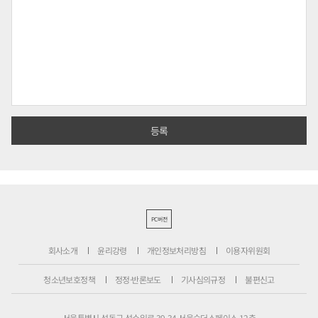
PC버전
회사소개
윤리강령
개인정보처리방침
이용자위원회
청소년보호정책
정정·반론보도
기사심의규정
불편신고
서울특별시 성동구 성수일로 39-34 서울숲더스페이스 12층