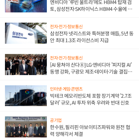
엔비디아 '루빈 울트라'에도 HBM4 탑재 검
토, 삼성전자·SK하이닉스 HBM4 수율에 주
도권 갈린다
전자·전기·정보통신
삼성전자 넷리스트와 특허분쟁 매듭, 5년 동
안 최대 1.3조 라이선스비 지급
전자·전기·정보통신
[AI 뭉쳐야 산다⑧] LG·엔비디아 '피지컬 AI'
동맹 강화, 구광모 제조·데이터·기술 결집
해 종합 로보틱스 기업으로
인터넷·게임·콘텐츠
빅테크 메모리반도체 포함 장기계약 '2.7조
달러' 규모, AI 투자 위축 우려와 반대 신호
공기업
한수원, 필리핀 아보이티즈파워와 원전 협
력 양해각서 체결