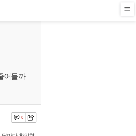
 줄어들까
0
를 달마다 확인할