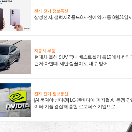
전자·전기·정보통신
삼성전자, 갤럭시Z 폴드8 사전예약 개통 8월31일
자동차·부품
현대차 올해 SUV 국내 베스트셀러 톱10에서 싼타
랜저·아반떼 '세단 쌍끌이'로 내수 방어
전자·전기·정보통신
[AI 뭉쳐야 산다⑧] LG·엔비디아 '피지컬 AI' 동맹 
이터·기술 결집해 종합 로보틱스 기업으로