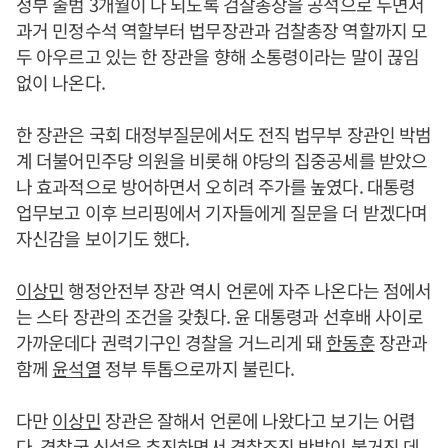
정부 출범 3개월이 다 되도록 검찰총장을 공석으로 두면서
과거 민정수석 역할부터 법무장관과 검찰총장 역할까지 모
두 아우르고 있는 한 장관을 향해 소통령이라는 말이 끊임
없이 나온다.
한 장관은 국회 대정부질문에서도 전직 법무부 장관인 박범
계 더불어민주당 의원을 비롯해 야당의 집중공세를 받았으
나 효과적으로 방어하면서 오히려 주가를 높였다. 대통령
업무보고 이후 브리핑에서 기자들에게 질문을 더 받겠다며
자신감을 보이기도 했다.
이상민
행정안전부 장관 역시 언론에 자주 나온다는 점에서
는 스타 장관의 조건을 갖췄다. 윤 대통령과 선후배 사이로
가까운데다 권력기구인 경찰을 거느리게 돼
한동훈
장관과
함께
윤석열
정부 투톱으로까지 불린다.
다만
이상민
장관은 잘해서 언론에 나왔다고 보기는 어렵
다. 경찰국 신설을 추진하면서 경찰조직 반발이 불거진 데