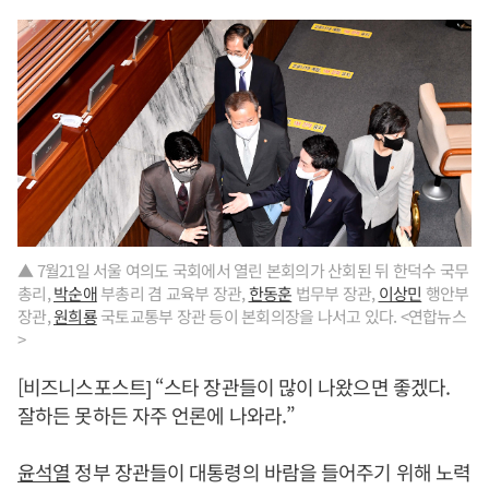
▲ 7월21일 서울 여의도 국회에서 열린 본회의가 산회된 뒤 한덕수 국무
총리,
박순애
부총리 겸 교육부 장관,
한동훈
법무부 장관,
이상민
행안부
장관,
원희룡
국토교통부 장관 등이 본회의장을 나서고 있다. <연합뉴스
>
[비즈니스포스트] “스타 장관들이 많이 나왔으면 좋겠다.
잘하든 못하든 자주 언론에 나와라.”
윤석열
정부 장관들이 대통령의 바람을 들어주기 위해 노력