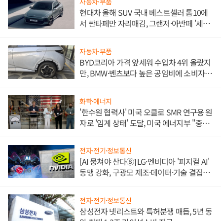
자동차·부품
현대차 올해 SUV 국내 베스트셀러 톱10에
서 싼타페만 자리매김, 그랜저·아반떼 '세단
쌍끌이'로 내수 방어
자동차·부품
BYD코리아 가격 앞세워 수입차 4위 올랐지
만, BMW·벤츠보다 높은 공임비에 소비자
불만 폭발
화학·에너지
'한수원 협력사' 미국 오클로 SMR 연구용 원
자로 '임계 상태' 도달, 미국 에너지부 "중요
한 이정표"
전자·전기·정보통신
[AI 뭉쳐야 산다⑧] LG·엔비디아 '피지컬 AI'
동맹 강화, 구광모 제조·데이터·기술 결집
해 종합 로보틱스 기업으로
전자·전기·정보통신
삼성전자 넷리스트와 특허분쟁 매듭, 5년 동