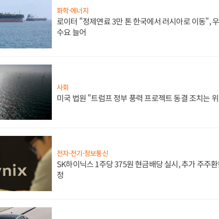
화학·에너지
로이터 "정제연료 3만 톤 한국에서 러시아로 이동",
수요 늘어
사회
미국 법원 "트럼프 정부 풍력 프로젝트 동결 조치는 위
전자·전기·정보통신
SK하이닉스 1주당 375원 현금배당 실시, 추가 주주환
정