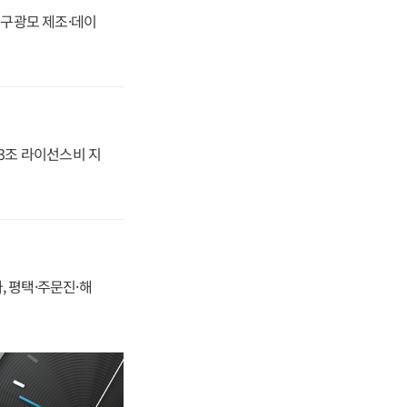
화, 구광모 제조·데이
.3조 라이선스비 지
, 평택·주문진·해