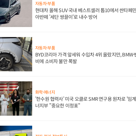
자동차·부품
현대차 올해 SUV 국내 베스트셀러 톱10에서 싼타페만
아반떼 '세단 쌍끌이'로 내수 방어
자동차·부품
BYD코리아 가격 앞세워 수입차 4위 올랐지만, BMW
비에 소비자 불만 폭발
화학·에너지
'한수원 협력사' 미국 오클로 SMR 연구용 원자로 '임계 
너지부 "중요한 이정표"