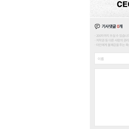
기사댓글
0
개
200자까지 쓰실 수 있습니다. (
저작권 등 다른 사람의 권리
타인에게 불쾌감을 주는 욕설