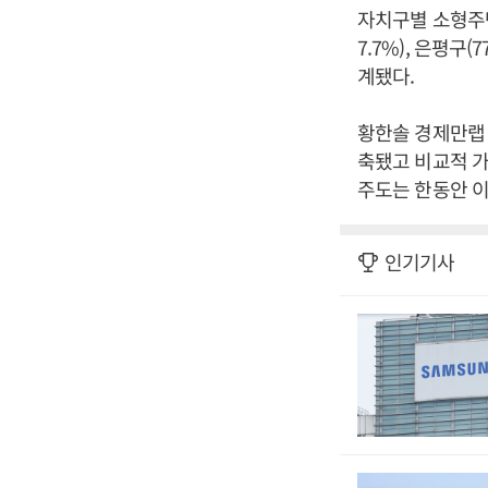
자치구별 소형주택 
7.7%), 은평구(7
계됐다.
황한솔 경제만랩
축됐고 비교적 가
주도는 한동안 이
인기기사