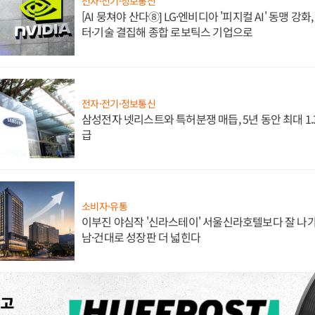
전자·전기·정보통신
[AI 뭉쳐야 산다⑧] LG·엔비디아 '피지컬 AI' 동맹 강
터·기술 결집해 종합 로보틱스 기업으로
전자·전기·정보통신
삼성전자 넷리스트와 특허분쟁 매듭, 5년 동안 최대 1
급
소비자·유통
이부진 야심작 '신라스테이' 서울신라호텔보다 잘 나가
남·건대로 성장판 더 넓힌다