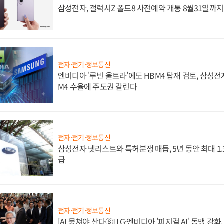
삼성전자, 갤럭시Z 폴드8 사전예약 개통 8월31일까
전자·전기·정보통신
엔비디아 '루빈 울트라'에도 HBM4 탑재 검토, 삼성전
M4 수율에 주도권 갈린다
전자·전기·정보통신
삼성전자 넷리스트와 특허분쟁 매듭, 5년 동안 최대 1
급
전자·전기·정보통신
[AI 뭉쳐야 산다⑧] LG·엔비디아 '피지컬 AI' 동맹 강