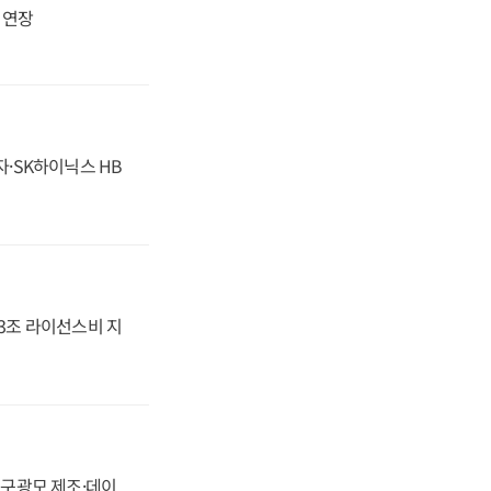
지 연장
자·SK하이닉스 HB
.3조 라이선스비 지
화, 구광모 제조·데이