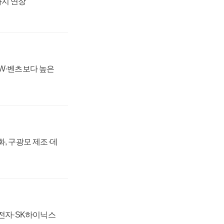
까지 연장
MW·벤츠보다 높은
강화, 구광모 제조·데
성전자·SK하이닉스