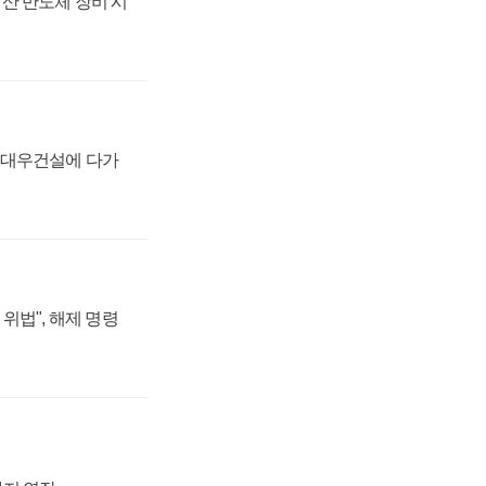
산 반도체 장비 시
·대우건설에 다가
위법", 해제 명령