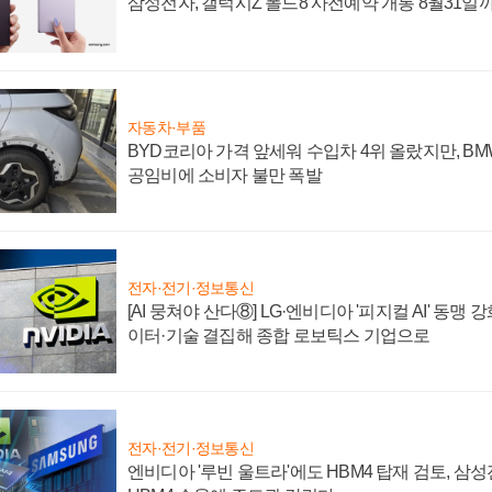
삼성전자, 갤럭시Z 폴드8 사전예약 개통 8월31일
자동차·부품
BYD코리아 가격 앞세워 수입차 4위 올랐지만, B
공임비에 소비자 불만 폭발
전자·전기·정보통신
[AI 뭉쳐야 산다⑧] LG·엔비디아 '피지컬 AI' 동맹 
이터·기술 결집해 종합 로보틱스 기업으로
전자·전기·정보통신
엔비디아 '루빈 울트라'에도 HBM4 탑재 검토, 삼