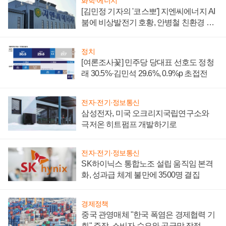
화학·에너지
[김민정 기자의 '코스뽀'] 지엔씨에너지 AI
붐에 비상발전기 호황, 안병철 친환경 에
너지 발전전문기업 향한다
정치
[여론조사꽃] 민주당 당대표 선호도 정청
래 30.5%·김민석 29.6%, 0.9%p 초접전
전자·전기·정보통신
삼성전자, 미국 오크리지국립연구소와
극저온 히트펌프 개발하기로
전자·전기·정보통신
SK하이닉스 통합노조 설립 움직임 본격
화, 성과급 체계 불만에 3500명 결집
경제정책
중국 관영매체 "한국 폭염은 경제협력 기
회" 주장, 소비자 수요와 공급망 장점 강