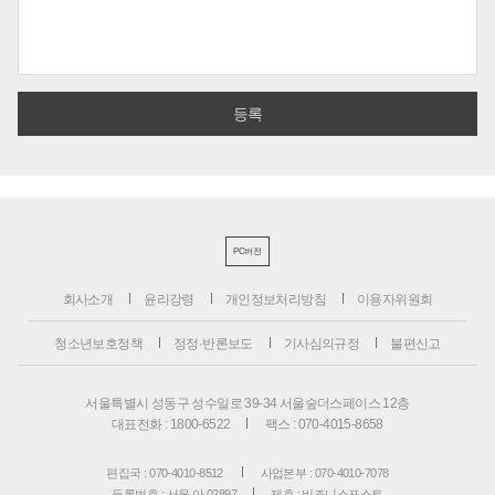
PC버전
회사소개
윤리강령
개인정보처리방침
이용자위원회
청소년보호정책
정정·반론보도
기사심의규정
불편신고
서울특별시 성동구 성수일로 39-34 서울숲더스페이스 12층
대표전화 : 1800-6522
팩스 : 070-4015-8658
편집국 : 070-4010-8512
사업본부 : 070-4010-7078
등록번호 : 서울 아 02897
제호 : 비즈니스포스트