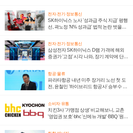
전자·전기·정보통신
SK하이닉스 노사 '성과급 주식 지급' 평행
선, 곽노정 'N% 성과급' 법적 논란 벗을지
주목
전자·전기·정보통신
삼성전자 SK하이닉스 D램 가격에 해외
증권가 '고점' 시각 나와, 장기 계약에 단점
부각
항공·물류
파라타항공 내년 미주 장거리 노선 첫 도
전, 윤철민 '하이브리드 항공사' 승부수 통
할까
소비자·유통
치킨3사 '가맹점 상생' 비교해보니, 교촌
'영업권 보호'·bhc '신메뉴 개발'·BBQ '원가
부담'