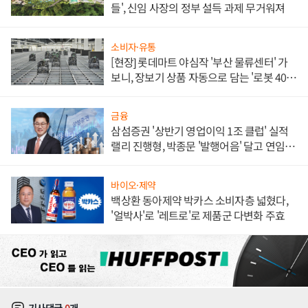
들', 신임 사장의 정부 설득 과제 무거워져
소비자·유통
[현장] 롯데마트 야심작 '부산 물류센터' 가
보니, 장보기 상품 자동으로 담는 '로봇 400
대' 장관
금융
삼섬증권 '상반기 영업이익 1조 클럽' 실적
랠리 진행형, 박종문 '발행어음' 달고 연임 향
하나
바이오·제약
백상환 동아제약 박카스 소비자층 넓혔다,
'얼박사'로 '레트로'로 제품군 다변화 주효
기사댓글
0
개