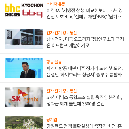
소비자·유통
치킨3사 '가맹점 상생' 비교해보니, 교촌 '영
업권 보호'·bhc '신메뉴 개발'·BBQ '원가 부
담'
전자·전기·정보통신
삼성전자, 미국 오크리지국립연구소와 극저
온 히트펌프 개발하기로
항공·물류
파라타항공 내년 미주 장거리 노선 첫 도전,
윤철민 '하이브리드 항공사' 승부수 통할까
전자·전기·정보통신
SK하이닉스 통합노조 설립 움직임 본격화,
성과급 체계 불만에 3500명 결집
공기업
강원랜드 정책 불확실성에 중장기 비전 '흔