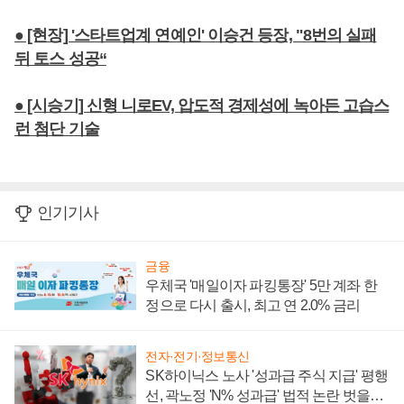
● [현장] '스타트업계 연예인' 이승건 등장, "8번의 실패
뒤 토스 성공“
● [시승기] 신형 니로EV, 압도적 경제성에 녹아든 고습스
런 첨단 기술
인기기사
금융
우체국 '매일이자 파킹통장' 5만 계좌 한
정으로 다시 출시, 최고 연 2.0% 금리
전자·전기·정보통신
SK하이닉스 노사 '성과급 주식 지급' 평행
선, 곽노정 'N% 성과급' 법적 논란 벗을지