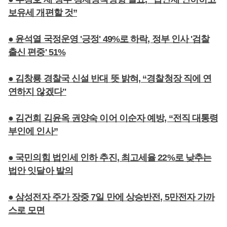
보유세 개편할 것”
● 윤석열 국정운영 '긍정' 49%로 하락, 정부 인사 '검찰
출신 편중' 51%
● 김창룡 경찰국 신설 반대 뜻 밝혀, “경찰청장 직에 연
연하지 않겠다"
● 김건희 김윤옥 권양숙 이어 이순자 예방, “전직 대통령
부인에 인사”
● 국민의힘 법인세 인하 추진, 최고세율 22%로 낮추는
법안 잇달아 발의
● 삼성전자 주가 장중 7일 만에 상승반전, 5만전자 가까
스로 모면