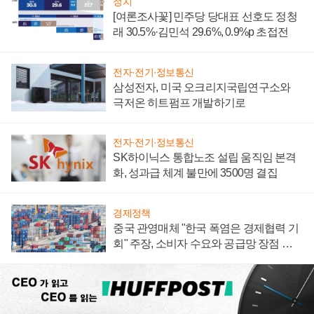
정치
[여론조사꽃] 민주당 당대표 선호도 정청
래 30.5%·김민석 29.6%, 0.9%p 초접전
전자·전기·정보통신
삼성전자, 미국 오크리지국립연구소와
극저온 히트펌프 개발하기로
전자·전기·정보통신
SK하이닉스 통합노조 설립 움직임 본격
화, 성과급 체계 불만에 3500명 결집
경제정책
중국 관영매체 "한국 폭염은 경제협력 기
회" 주장, 소비자 수요와 공급망 장점 강
조