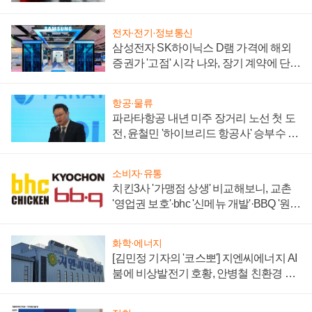
주목
전자·전기·정보통신
삼성전자 SK하이닉스 D램 가격에 해외
증권가 '고점' 시각 나와, 장기 계약에 단점
부각
항공·물류
파라타항공 내년 미주 장거리 노선 첫 도
전, 윤철민 '하이브리드 항공사' 승부수 통
할까
소비자·유통
치킨3사 '가맹점 상생' 비교해보니, 교촌
'영업권 보호'·bhc '신메뉴 개발'·BBQ '원가
부담'
화학·에너지
[김민정 기자의 '코스뽀'] 지엔씨에너지 AI
붐에 비상발전기 호황, 안병철 친환경 에
너지 발전전문기업 향한다