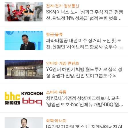
전자·전기·정보통신
SK하이닉스 노사 '성과급 주식 지급' 평행
선, 곽노정 'N% 성과급' 법적 논란 벗을지
주목
항공·물류
파라타항공 내년 미주 장거리 노선 첫 도
전, 윤철민 '하이브리드 항공사' 승부수 통
할까
인터넷·게임·콘텐츠
YG엔터 하반기 빅뱅 월드투어로 실적 성
장 증권가 전망, 신인 보이그룹도 주목
소비자·유통
치킨3사 '가맹점 상생' 비교해보니, 교촌
'영업권 보호'·bhc '신메뉴 개발'·BBQ '원가
부담'
화학·에너지
[김민정 기자의 '코스뽀'] 지엔씨에너지 AI