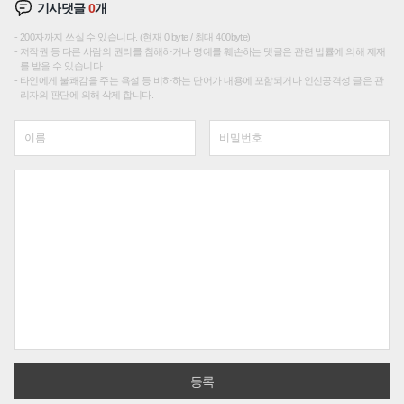
기사댓글
0
개
200자까지 쓰실 수 있습니다. (현재 0 byte / 최대 400byte)
저작권 등 다른 사람의 권리를 침해하거나 명예를 훼손하는 댓글은 관련 법률에 의해 제재
를 받을 수 있습니다.
타인에게 불쾌감을 주는 욕설 등 비하하는 단어가 내용에 포함되거나 인신공격성 글은 관
리자의 판단에 의해 삭제 합니다.