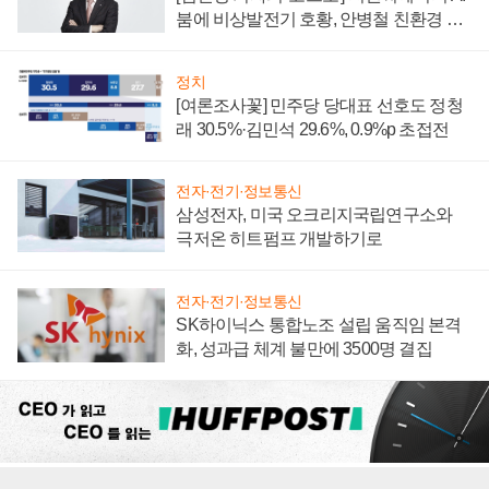
붐에 비상발전기 호황, 안병철 친환경 에
너지 발전전문기업 향한다
정치
[여론조사꽃] 민주당 당대표 선호도 정청
래 30.5%·김민석 29.6%, 0.9%p 초접전
전자·전기·정보통신
삼성전자, 미국 오크리지국립연구소와
극저온 히트펌프 개발하기로
전자·전기·정보통신
SK하이닉스 통합노조 설립 움직임 본격
화, 성과급 체계 불만에 3500명 결집