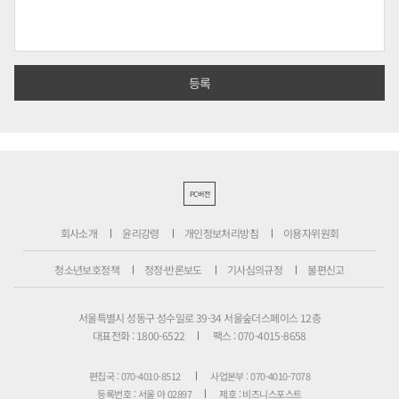
PC버전
회사소개
윤리강령
개인정보처리방침
이용자위원회
청소년보호정책
정정·반론보도
기사심의규정
불편신고
서울특별시 성동구 성수일로 39-34 서울숲더스페이스 12층
대표전화 : 1800-6522
팩스 : 070-4015-8658
편집국 : 070-4010-8512
사업본부 : 070-4010-7078
등록번호 : 서울 아 02897
제호 : 비즈니스포스트