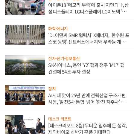
아이폰18 '메모리 부족'에 출시 지연되나, 삼
성디스플레이 LG디스플레이 LG이노텍 '탈
애플' 수익 다각화 속도
화학·에너지
'DL이앤씨 SMR 협력사' X에너지, '한수원 포
스코 동맹' 센트러스에너지와 우라늄 계약
체결
전자·전기·정보통신
SK하이닉스, 용인 'Y2' 팹과 청주 'M17' 팹
건설에 54조 투자 결정
정치
AI시대 맞아 25년 만에 전력산업 구조개편
시동, '발전5사 통합' 넘어 '한전 지주사' 재편
론도
데스크 리포트
[데스크리포트 8월] 무더운 입추에 든 생각,
제약바이오 하반기 훈풍 기대한다