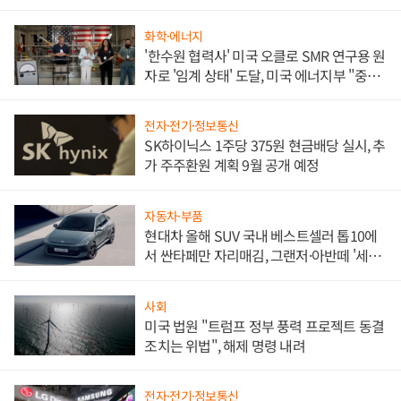
화학·에너지
'한수원 협력사' 미국 오클로 SMR 연구용 원
자로 '임계 상태' 도달, 미국 에너지부 "중요
한 이정표"
전자·전기·정보통신
SK하이닉스 1주당 375원 현금배당 실시, 추
가 주주환원 계획 9월 공개 예정
자동차·부품
현대차 올해 SUV 국내 베스트셀러 톱10에
서 싼타페만 자리매김, 그랜저·아반떼 '세단
쌍끌이'로 내수 방어
사회
미국 법원 "트럼프 정부 풍력 프로젝트 동결
조치는 위법", 해제 명령 내려
전자·전기·정보통신