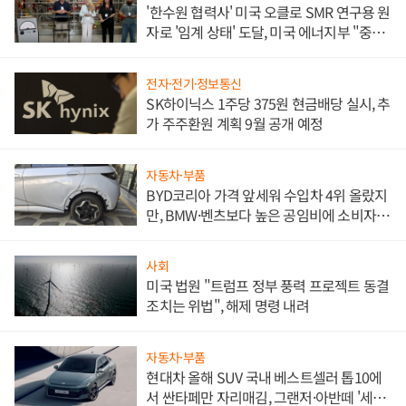
'한수원 협력사' 미국 오클로 SMR 연구용 원
자로 '임계 상태' 도달, 미국 에너지부 "중요
한 이정표"
전자·전기·정보통신
SK하이닉스 1주당 375원 현금배당 실시, 추
가 주주환원 계획 9월 공개 예정
자동차·부품
BYD코리아 가격 앞세워 수입차 4위 올랐지
만, BMW·벤츠보다 높은 공임비에 소비자
불만 폭발
사회
미국 법원 "트럼프 정부 풍력 프로젝트 동결
조치는 위법", 해제 명령 내려
자동차·부품
현대차 올해 SUV 국내 베스트셀러 톱10에
서 싼타페만 자리매김, 그랜저·아반떼 '세단