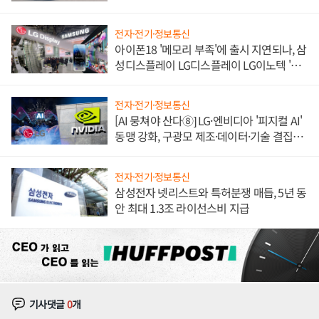
쌍끌이'로 내수 방어
전자·전기·정보통신
아이폰18 '메모리 부족'에 출시 지연되나, 삼
성디스플레이 LG디스플레이 LG이노텍 '탈
애플' 수익 다각화 속도
전자·전기·정보통신
[AI 뭉쳐야 산다⑧] LG·엔비디아 '피지컬 AI'
동맹 강화, 구광모 제조·데이터·기술 결집
해 종합 로보틱스 기업으로
전자·전기·정보통신
삼성전자 넷리스트와 특허분쟁 매듭, 5년 동
안 최대 1.3조 라이선스비 지급
기사댓글
0
개