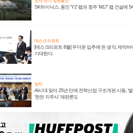
전자·전기·정보통신
SK하이닉스, 용인 'Y2' 팹과 청주 'M17' 팹 건설에 
데스크 리포트
[데스크리포트 8월] 무더운 입추에 든 생각, 제약
기대한다
정치
AI시대 맞아 25년 만에 전력산업 구조개편 시동, '
'한전 지주사' 재편론도