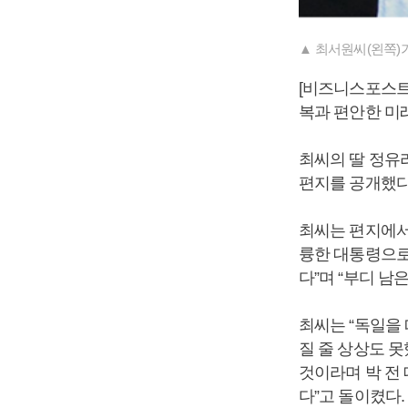
▲ 최서원씨(왼쪽)
[비즈니스포스트]
복과 편안한 미
최씨의 딸 정유라
편지를 공개했다
최씨는 편지에서
륭한 대통령으로
다”며 “부디 남
최씨는 “독일을
질 줄 상상도 못
것이라며 박 전
다”고 돌이켰다.