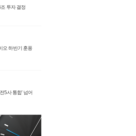
54조 투자 결정
바이오 하반기 훈풍
발전5사 통합' 넘어