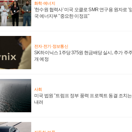
화학·에너지
'한수원 협력사' 미국 오클로 SMR 연구용 원자로 '임
국 에너지부 "중요한 이정표"
전자·전기·정보통신
SK하이닉스 1주당 375원 현금배당 실시, 추가 주
개 예정
사회
미국 법원 "트럼프 정부 풍력 프로젝트 동결 조치는 
내려