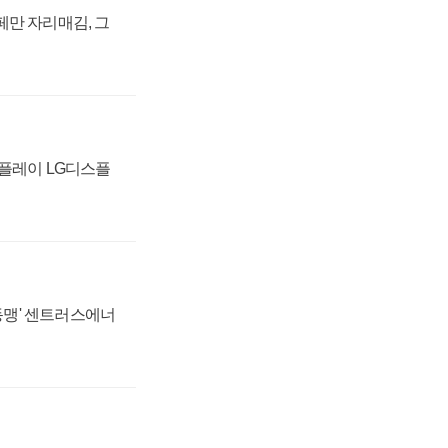
페만 자리매김, 그
스플레이 LG디스플
 동맹' 센트러스에너