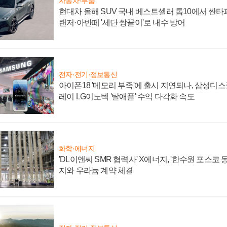
자동차·부품
현대차 올해 SUV 국내 베스트셀러 톱10에서 싼타
랜저·아반떼 '세단 쌍끌이'로 내수 방어
전자·전기·정보통신
아이폰18 '메모리 부족'에 출시 지연되나, 삼성디
레이 LG이노텍 '탈애플' 수익 다각화 속도
화학·에너지
'DL이앤씨 SMR 협력사' X에너지, '한수원 포스코
지와 우라늄 계약 체결