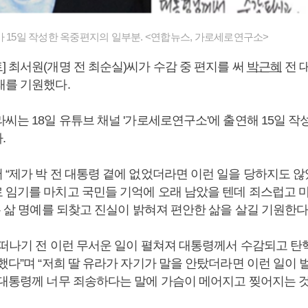
가 15일 작성한 옥중편지의 일부분. <연합뉴스, 가로세로연구소>
 최서원(개명 전 최순실)씨가 수감 중 편지를 써
박근혜
전 
래를 기원했다.
씨는 18일 유튜브 채널 '가로세로연구소'에 출연해 15일 작
.
 “제가 박 전 대통령 곁에 없었더라면 이런 일을 당하지도 않
 임기를 마치고 국민들 기억에 오래 남았을 텐데 죄스럽고 
은 삶 명예를 되찾고 진실이 밝혀져 편안한 삶을 살길 기원한다
 떠나기 전 이런 무서운 일이 펼쳐져 대통령께서 수감되고 탄
했다”며 “저희 딸 유라가 자기가 말을 안탔더라면 이런 일이
 대통령께 너무 죄송하다는 말에 가슴이 메어지고 찢어지는 