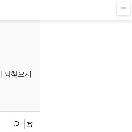
예 되찾으시
0