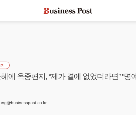
정치
혜에 옥중편지, “제가 곁에 없었더라면” “명
8
g@businesspost.co.kr