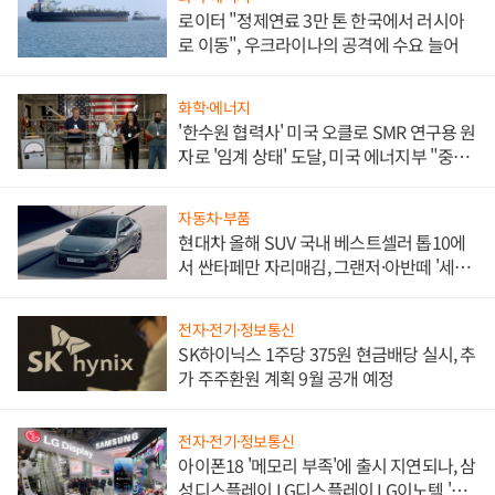
로이터 "정제연료 3만 톤 한국에서 러시아
로 이동", 우크라이나의 공격에 수요 늘어
화학·에너지
'한수원 협력사' 미국 오클로 SMR 연구용 원
자로 '임계 상태' 도달, 미국 에너지부 "중요
한 이정표"
자동차·부품
현대차 올해 SUV 국내 베스트셀러 톱10에
서 싼타페만 자리매김, 그랜저·아반떼 '세단
쌍끌이'로 내수 방어
전자·전기·정보통신
SK하이닉스 1주당 375원 현금배당 실시, 추
가 주주환원 계획 9월 공개 예정
전자·전기·정보통신
아이폰18 '메모리 부족'에 출시 지연되나, 삼
성디스플레이 LG디스플레이 LG이노텍 '탈