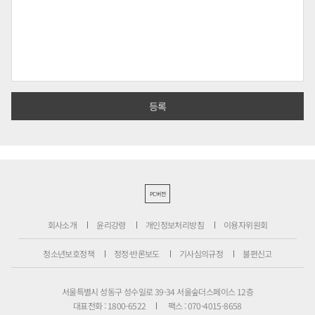
PC버전
회사소개
윤리강령
개인정보처리방침
이용자위원회
청소년보호정책
정정·반론보도
기사심의규정
불편신고
서울특별시 성동구 성수일로 39-34 서울숲더스페이스 12층
대표전화 : 1800-6522
팩스 : 070-4015-8658