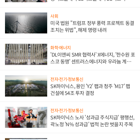
애플' 수익 다각화 속도
사회
미국 법원 "트럼프 정부 풍력 프로젝트 동결
조치는 위법", 해제 명령 내려
화학·에너지
'DL이앤씨 SMR 협력사' X에너지, '한수원 포
스코 동맹' 센트러스에너지와 우라늄 계약
체결
전자·전기·정보통신
SK하이닉스, 용인 'Y2' 팹과 청주 'M17' 팹
건설에 54조 투자 결정
전자·전기·정보통신
SK하이닉스 노사 '성과급 주식지급' 평행선,
곽노정 'N% 성과급' 법적 논란 벗을지 주목