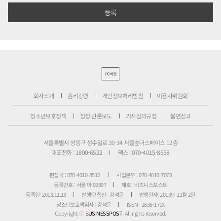
PC버전
회사소개
윤리강령
개인정보처리방침
이용자위원회
청소년보호정책
정정·반론보도
기사심의규정
불편신고
서울특별시 성동구 성수일로 39-34 서울숲더스페이스 12층
대표전화 : 1800-6522
팩스 : 070-4015-8658
편집국 : 070-4010-8512
사업본부 : 070-4010-7078
등록번호 : 서울 아 02897
제호 : 비즈니스포스트
등록일: 2013.11.13
발행·편집인 : 강석운
발행일자: 2013년 12월 2일
청소년보호책임자 : 강석운
ISSN : 2636-171X
Copyright ⓒ
B
USINESSPOST
. All rights reserved.