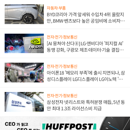
자동차·부품
BYD코리아 가격 앞세워 수입차 4위 올랐지
만, BMW·벤츠보다 높은 공임비에 소비자
불만 폭발
전자·전기·정보통신
[AI 뭉쳐야 산다⑧] LG·엔비디아 '피지컬 AI'
동맹 강화, 구광모 제조·데이터·기술 결집
해 종합 로보틱스 기업으로
전자·전기·정보통신
아이폰18 '메모리 부족'에 출시 지연되나, 삼
성디스플레이 LG디스플레이 LG이노텍 '탈
애플' 수익 다각화 속도
전자·전기·정보통신
삼성전자 넷리스트와 특허분쟁 매듭, 5년 동
안 최대 1.3조 라이선스비 지급