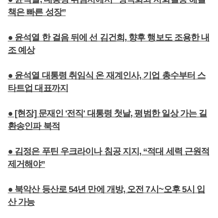
책은 빠른 성장”
● 윤석열 한 걸음 뒤에 선 김건희, 향후 행보도 조용한 내
조 예상
● 윤석열 대통령 취임식 온 재계인사, 기업 총수부터 스
타트업 대표까지
● [현장] 문재인 '전직' 대통령 첫날, 평범한 일상 가는 길
환송인파 북적
● 김정은 푸틴 우크라이나 침공 지지, “적대 세력 근원적
제거해야”
● 북악산 등산로 54년 만에 개방, 오전 7시~오후 5시 입
산 가능