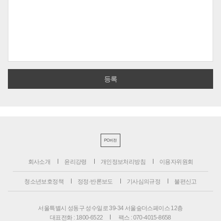
PC버전
회사소개
윤리강령
개인정보처리방침
이용자위원회
청소년보호정책
정정·반론보도
기사심의규정
불편신고
서울특별시 성동구 성수일로 39-34 서울숲더스페이스 12층
대표전화 : 1800-6522
팩스 : 070-4015-8658