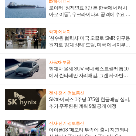
화학·에너지
로이터 "정제연료 3만 톤 한국에서 러시
아로 이동", 우크라이나의 공격에 수요 늘
어
화학·에너지
'한수원 협력사' 미국 오클로 SMR 연구용
원자로 '임계 상태' 도달, 미국 에너지부
"중요한 이정표"
자동차·부품
현대차 올해 SUV 국내 베스트셀러 톱10
에서 싼타페만 자리매김, 그랜저·아반떼
'세단 쌍끌이'로 내수 방어
전자·전기·정보통신
SK하이닉스 1주당 375원 현금배당 실시,
추가 주주환원 계획 9월 공개 예정
전자·전기·정보통신
아이폰18 '메모리 부족'에 출시 지연되나,