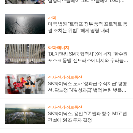
삼성디스플레이 LG디스플레이 LG이노
텍 '탈애플' 수익 다각화 속도
사회
미국 법원 "트럼프 정부 풍력 프로젝트 동
결 조치는 위법", 해제 명령 내려
화학·에너지
'DL이앤씨 SMR 협력사' X에너지, '한수원
포스코 동맹' 센트러스에너지와 우라늄
계약 체결
전자·전기·정보통신
SK하이닉스 노사 '성과급 주식지급' 평행
선, 곽노정 'N% 성과급' 법적 논란 벗을지
주목
전자·전기·정보통신
SK하이닉스, 용인 'Y2' 팹과 청주 'M17' 팹
건설에 54조 투자 결정