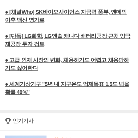
● [채널Who] SK바이오사이언스 자금력 풍부, 엔데믹
이후 백신 명가로
● [단독] LG화학, LG엔솔 캐나다 배터리공장 근처 양극
재공장 투자 검토
● 고급 인재 시장의 변화, 채용하기도 어렵고 채용당하
기도 싫어한다
● 세계기상기구 "5년 내 지구온도 억제목표 1.5도 넘을
확률 48%"
인기기사