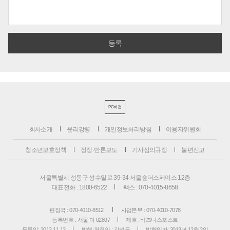
PC버전
회사소개
윤리강령
개인정보처리방침
이용자위원회
청소년보호정책
정정·반론보도
기사심의규정
불편신고
서울특별시 성동구 성수일로 39-34 서울숲더스페이스 12층
대표전화 : 1800-6522
팩스 : 070-4015-8658
편집국 : 070-4010-8512
사업본부 : 070-4010-7078
등록번호 : 서울 아 02897
제호 : 비즈니스포스트
등록일: 2013.11.13
발행·편집인 : 강석운
발행일자: 2013년 12월 2일