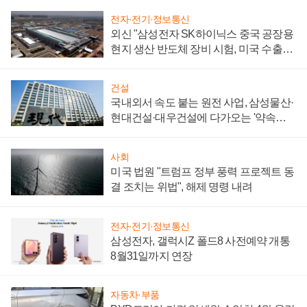
전자·전기·정보통신
외신 "삼성전자 SK하이닉스 중국 공장용
현지 생산 반도체 장비 시험, 미국 수출통
제 대비"
건설
국내외서 속도 붙는 원전 사업, 삼성물산·
현대건설·대우건설에 다가오는 '약속의
시간'
사회
미국 법원 "트럼프 정부 풍력 프로젝트 동
결 조치는 위법", 해제 명령 내려
전자·전기·정보통신
삼성전자, 갤럭시Z 폴드8 사전예약 개통
8월31일까지 연장
자동차·부품