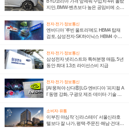
BYD코리아 가격 앞세워 수입차 4위 올랐
지만, BMW·벤츠보다 높은 공임비에 소비
자 불만 폭발
전자·전기·정보통신
엔비디아 '루빈 울트라'에도 HBM4 탑재
검토, 삼성전자·SK하이닉스 HBM4 수율
에 주도권 갈린다
전자·전기·정보통신
삼성전자 넷리스트와 특허분쟁 매듭, 5년
동안 최대 1.3조 라이선스비 지급
전자·전기·정보통신
[AI 뭉쳐야 산다⑧] LG·엔비디아 '피지컬 A
I' 동맹 강화, 구광모 제조·데이터·기술 결
집해 종합 로보틱스 기업으로
소비자·유통
이부진 야심작 '신라스테이' 서울신라호
텔보다 잘 나가, 평택·주문진·해남·건대로