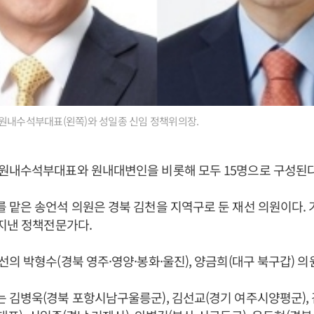
원내수석부대표(왼쪽)와 성일종 신임 정책위의장.
원내수석부대표와 원내대변인을 비롯해 모두 15명으로 구성된다
맡은 송언석 의원은 경북 김천을 지역구로 둔 재선 의원이다.
지낸 정책전문가다.
의 박형수(경북 영주·영양·봉화·울진), 양금희(대구 북구갑) 의
김병욱(경북 포항시남구울릉군), 김선교(경기 여주시양평군), 