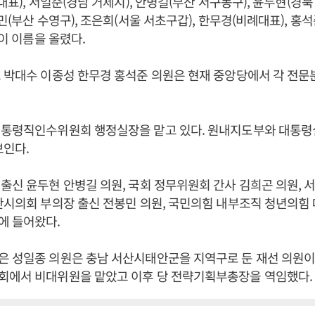
대표), 서일준(경남 거제시), 안병길(부산 서구동구), 윤두현(경북
민(부산 수영구), 조은희(서울 서초구갑), 한무경(비례대표), 홍
명이 이름을 올렸다.
 박대수 이종성 한무경 홍석준 의원은 현재 중앙당에서 각 전
대통령직인수위원회 행정실장을 맡고 있다. 원내지도부와 대통령실
보인다.
출신 윤두현 안병길 의원, 국회 정무위원회 간사 김희곤 의원, 
산시의회 부의장 출신 전봉민 의원, 국민의힘 내부조직 청년의힘
에 들어왔다.
 성일종 의원은 충남 서산시태안군을 지역구로 둔 재선 의원이다
회에서 비대위원을 맡았고 이후 당 전략기획부총장을 역임했다.