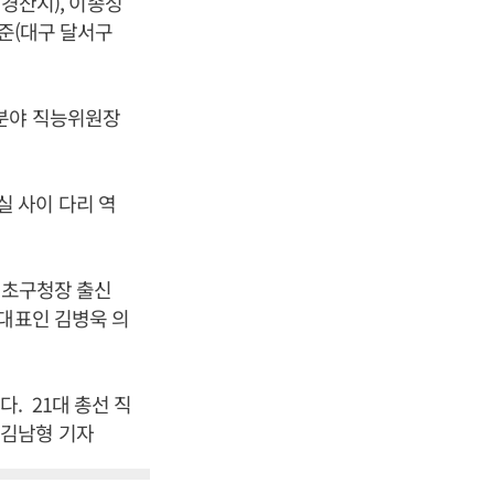
 경산시), 이종성
석준(대구 달서구
문분야 직능위원장
 사이 다리 역
서초구청장 출신
 대표인 김병욱 의
. 21대 총선 직
 김남형 기자