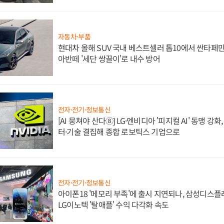
자동차·부품
현대차 올해 SUV 국내 베스트셀러 톱10에서 싼타페만
아반떼 '세단 쌍끌이'로 내수 방어
전자·전기·정보통신
[AI 뭉쳐야 산다⑧] LG·엔비디아 '피지컬 AI' 동맹 강
터·기술 결집해 종합 로보틱스 기업으로
전자·전기·정보통신
아이폰18 '메모리 부족'에 출시 지연되나, 삼성디스
LG이노텍 '탈애플' 수익 다각화 속도