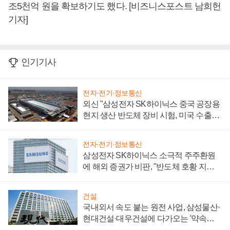
조5천억 원을 확보하기도 했다. [비즈니스포스트 남희헌
기자]
인기기사
전자·전기·정보통신
외신 "삼성전자 SK하이닉스 중국 공장용
현지 생산 반도체 장비 시험, 미국 수출통
제 대비"
전자·전기·정보통신
삼성전자 SK하이닉스 소극적 주주환원
에 해외 증권가 비판, "반도체 호황 지속
성 의문"
건설
국내외서 속도 붙는 원전 사업, 삼성물산·
현대건설·대우건설에 다가오는 '약속의
시간'