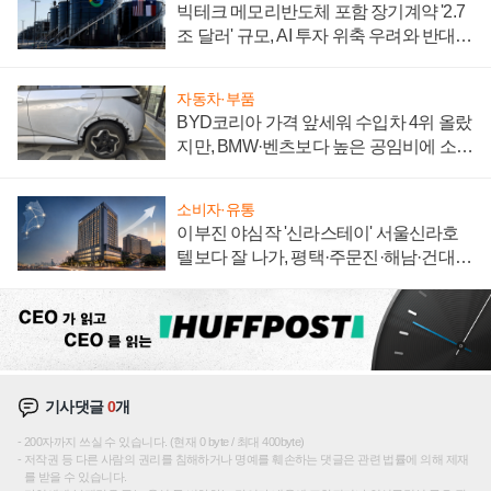
빅테크 메모리반도체 포함 장기계약 '2.7
조 달러' 규모, AI 투자 위축 우려와 반대
신호
자동차·부품
BYD코리아 가격 앞세워 수입차 4위 올랐
지만, BMW·벤츠보다 높은 공임비에 소비
자 불만 폭발
소비자·유통
이부진 야심작 '신라스테이' 서울신라호
텔보다 잘 나가, 평택·주문진·해남·건대로
성장판 더 넓힌다
기사댓글
0
개
200자까지 쓰실 수 있습니다. (현재 0 byte / 최대 400byte)
저작권 등 다른 사람의 권리를 침해하거나 명예를 훼손하는 댓글은 관련 법률에 의해 제재
를 받을 수 있습니다.