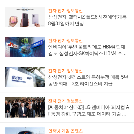
전자·전기·정보통신
삼성전자, 갤럭시Z 폴드8 사전예약 개통
8월31일까지 연장
전자·전기·정보통신
엔비디아 '루빈 울트라'에도 HBM4 탑재
검토, 삼성전자·SK하이닉스 HBM4 수율
에 주도권 갈린다
전자·전기·정보통신
삼성전자 넷리스트와 특허분쟁 매듭, 5년
동안 최대 1.3조 라이선스비 지급
전자·전기·정보통신
[AI 뭉쳐야 산다⑧] LG·엔비디아 '피지컬 A
I' 동맹 강화, 구광모 제조·데이터·기술 결
집해 종합 로보틱스 기업으로
인터넷·게임·콘텐츠