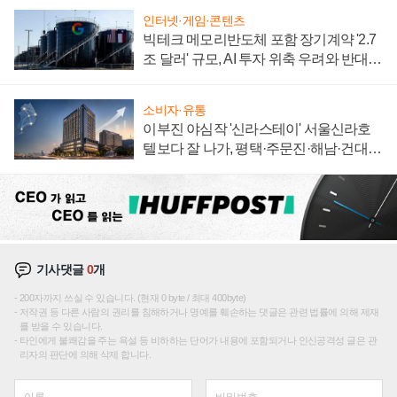
인터넷·게임·콘텐츠
빅테크 메모리반도체 포함 장기계약 '2.7
조 달러' 규모, AI 투자 위축 우려와 반대
신호
소비자·유통
이부진 야심작 '신라스테이' 서울신라호
텔보다 잘 나가, 평택·주문진·해남·건대로
성장판 더 넓힌다
기사댓글
0
개
200자까지 쓰실 수 있습니다. (현재 0 byte / 최대 400byte)
저작권 등 다른 사람의 권리를 침해하거나 명예를 훼손하는 댓글은 관련 법률에 의해 제재
를 받을 수 있습니다.
타인에게 불쾌감을 주는 욕설 등 비하하는 단어가 내용에 포함되거나 인신공격성 글은 관
리자의 판단에 의해 삭제 합니다.