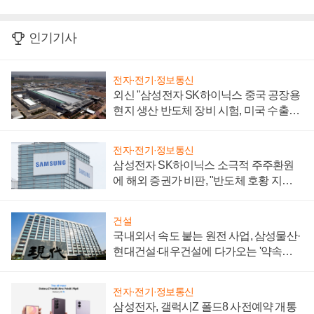
인기기사
전자·전기·정보통신
외신 "삼성전자 SK하이닉스 중국 공장용
현지 생산 반도체 장비 시험, 미국 수출통
제 대비"
전자·전기·정보통신
삼성전자 SK하이닉스 소극적 주주환원
에 해외 증권가 비판, "반도체 호황 지속
성 의문"
건설
국내외서 속도 붙는 원전 사업, 삼성물산·
현대건설·대우건설에 다가오는 '약속의
시간'
전자·전기·정보통신
삼성전자, 갤럭시Z 폴드8 사전예약 개통