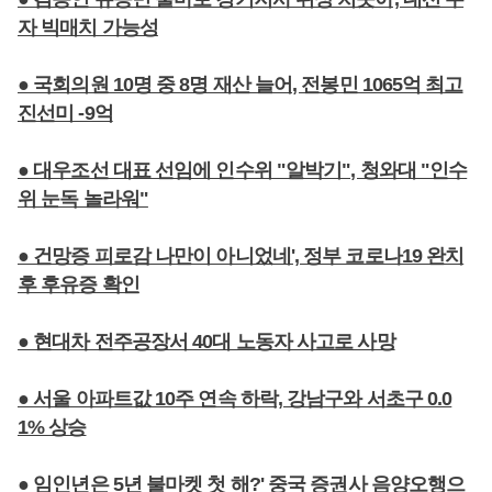
자 빅매치 가능성
● 국회의원 10명 중 8명 재산 늘어, 전봉민 1065억 최고
진선미 -9억
● 대우조선 대표 선임에 인수위 "알박기", 청와대 "인수
위 눈독 놀라워"
● 건망증 피로감 나만이 아니었네', 정부 코로나19 완치
후 후유증 확인
● 현대차 전주공장서 40대 노동자 사고로 사망
● 서울 아파트값 10주 연속 하락, 강남구와 서초구 0.0
1% 상승
● 임인년은 5년 불마켓 첫 해?' 중국 증권사 음양오행으