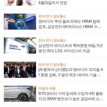
8월31일까지 연장
전자·전기·정보통신
엔비디아 '루빈 울트라'에도 HBM4 탑재
검토, 삼성전자·SK하이닉스 HBM4 수율
에 주도권 갈린다
전자·전기·정보통신
삼성전자 넷리스트와 특허분쟁 매듭, 5년
동안 최대 1.3조 라이선스비 지급
전자·전기·정보통신
[AI 뭉쳐야 산다⑧] LG·엔비디아 '피지컬 A
I' 동맹 강화, 구광모 제조·데이터·기술 결
집해 종합 로보틱스 기업으로
자동차·부품
BYD코리아 가격 앞세워 수입차 4위 올랐
지만, BMW·벤츠보다 높은 공임비에 소비
자 불만 폭발