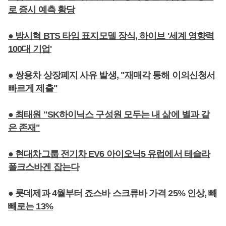
로 증시 예측 황당
● 방시혁 BTS 타임 표지모델 장식, 하이브 '세계 영향력
100대 기업'
● 쌍용차 상장폐지 사유 발생, "재매각 통해 이의신청서
빠르게 제출"
● 최태원 "SK하이닉스 구성원 모두는 내 삶에 별과 같
은 존재"
● 현대차그룹 전기차 EV6 아이오닉5 유럽에서 테슬라
폴크스바겐 잡는다
● 롯데제과 4월부터 죠스바 스크류바 가격 25% 인상, 빼
빼로는 13%