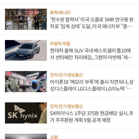
화학·에너지
'한수원 협력사' 미국 오클로 SMR 연구용 원
자로 '임계 상태' 도달, 미국 에너지부 "중요
한 이정표"
자동차·부품
현대차 올해 SUV 국내 베스트셀러 톱10에
서 싼타페만 자리매김, 그랜저·아반떼 '세단
쌍끌이'로 내수 방어
전자·전기·정보통신
아이폰18 '메모리 부족'에 출시 지연되나, 삼
성디스플레이 LG디스플레이 LG이노텍 '탈
애플' 수익 다각화 속도
전자·전기·정보통신
SK하이닉스 1주당 375원 현금배당 실시, 추
가 주주환원 계획 9월 공개 예정
사회