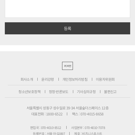
PC버전
회사소개
윤리강령
개인정보처리방침
이용자위원회
청소년보호정책
정정·반론보도
기사심의규정
불편신고
서울특별시 성동구 성수일로 39-34 서울숲더스페이스 12층
대표전화 : 1800-6522
팩스 : 070-4015-8658
편집국 : 070-4010-8512
사업본부 : 070-4010-7078
등록번호 : 서울 아 02897
제호 : 비즈니스포스트