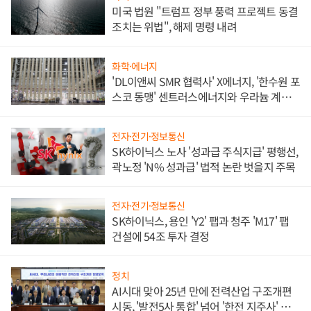
미국 법원 "트럼프 정부 풍력 프로젝트 동결
조치는 위법", 해제 명령 내려
화학·에너지
'DL이앤씨 SMR 협력사' X에너지, '한수원 포
스코 동맹' 센트러스에너지와 우라늄 계약
체결
전자·전기·정보통신
SK하이닉스 노사 '성과급 주식지급' 평행선,
곽노정 'N% 성과급' 법적 논란 벗을지 주목
전자·전기·정보통신
SK하이닉스, 용인 'Y2' 팹과 청주 'M17' 팹
건설에 54조 투자 결정
정치
AI시대 맞아 25년 만에 전력산업 구조개편
시동, '발전5사 통합' 넘어 '한전 지주사' 재편