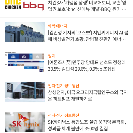
치킨3사 '가맹점 상생' 비교해보니, 교촌 '영
업권 보호'·bhc '신메뉴 개발'·BBQ '원가 부
담'
화학·에너지
[김민정 기자의 '코스뽀'] 지엔씨에너지 AI 붐
에 비상발전기 호황, 안병철 친환경 에너지
발전전문기업 향한다
정치
[여론조사꽃] 민주당 당대표 선호도 정청래
30.5%·김민석 29.6%, 0.9%p 초접전
전자·전기·정보통신
삼성전자, 미국 오크리지국립연구소와 극저
온 히트펌프 개발하기로
전자·전기·정보통신
SK하이닉스 통합노조 설립 움직임 본격화,
성과급 체계 불만에 3500명 결집