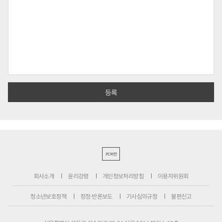
PC버전
회사소개
윤리강령
개인정보처리방침
이용자위원회
청소년보호정책
정정·반론보도
기사심의규정
불편신고