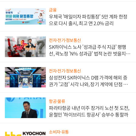
금융
우체국 '매일이자 파킹통장' 5만 계좌 한정
으로 다시 출시, 최고 연 2.0% 금리
전자·전기·정보통신
SK하이닉스 노사 '성과급 주식 지급' 평행
선, 곽노정 'N% 성과급' 법적 논란 벗을지 주
목
전자·전기·정보통신
삼성전자 SK하이닉스 D램 가격에 해외 증
권가 '고점' 시각 나와, 장기 계약에 단점 부
각
항공·물류
파라타항공 내년 미주 장거리 노선 첫 도전,
윤철민 '하이브리드 항공사' 승부수 통할까
소비자·유통