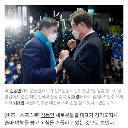
▲
김동연
새로운물결 대표가 선거운동 기간이었던 7일 충북 청주시 성
안길에서 열린 '대한민국의 심장 충북,
이재명
과 다시 뜁시다!' 청주 유세
에서
이재명
더불어민주당 대선후보와 손을 잡고 있다. <연합뉴스>
[비즈니스포스트]
김동연
새로운물결 대표가 경기도지사
출마 여부를 놓고 고심을 거듭하고 있는 것으로 보인다.