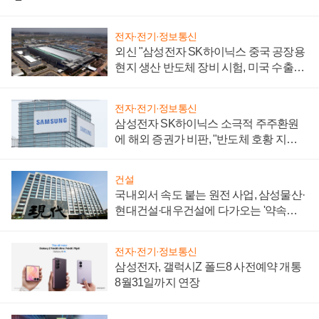
전자·전기·정보통신
외신 "삼성전자 SK하이닉스 중국 공장용
현지 생산 반도체 장비 시험, 미국 수출통
제 대비"
전자·전기·정보통신
삼성전자 SK하이닉스 소극적 주주환원
에 해외 증권가 비판, "반도체 호황 지속
성 의문"
건설
국내외서 속도 붙는 원전 사업, 삼성물산·
현대건설·대우건설에 다가오는 '약속의
시간'
전자·전기·정보통신
삼성전자, 갤럭시Z 폴드8 사전예약 개통
8월31일까지 연장