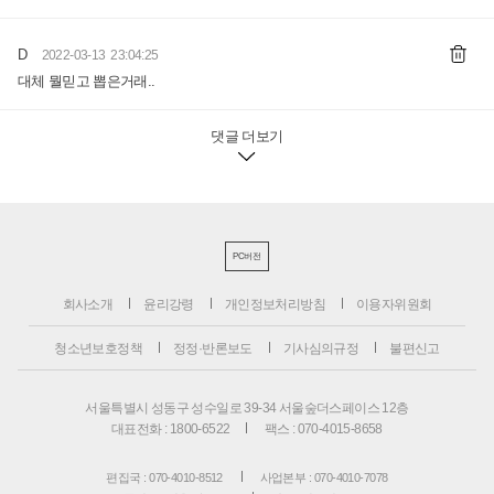
D
2022-03-13 23:04:25
대체 뭘믿고 뽑은거래..
댓글 더보기
PC버전
회사소개
윤리강령
개인정보처리방침
이용자위원회
청소년보호정책
정정·반론보도
기사심의규정
불편신고
서울특별시 성동구 성수일로 39-34 서울숲더스페이스 12층
대표전화 : 1800-6522
팩스 : 070-4015-8658
편집국 : 070-4010-8512
사업본부 : 070-4010-7078