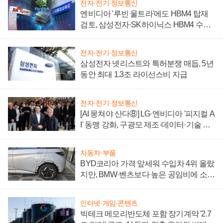
전자·전기·정보통신
엔비디아 '루빈 울트라'에도 HBM4 탑재
검토, 삼성전자·SK하이닉스 HBM4 수율
에 주도권 갈린다
전자·전기·정보통신
삼성전자 넷리스트와 특허분쟁 매듭, 5년
동안 최대 1.3조 라이선스비 지급
전자·전기·정보통신
[AI 뭉쳐야 산다⑧] LG·엔비디아 '피지컬 A
I' 동맹 강화, 구광모 제조·데이터·기술 결
집해 종합 로보틱스 기업으로
자동차·부품
BYD코리아 가격 앞세워 수입차 4위 올랐
지만, BMW·벤츠보다 높은 공임비에 소비
자 불만 폭발
인터넷·게임·콘텐츠
빅테크 메모리반도체 포함 장기계약 '2.7