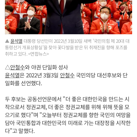
▲
윤석열
대통령 당선인이 2022년 3월10일 새벽 '국민의힘 제 20대 대
통령선거 개표상황실'을 찾아 꽃다발을 받은 뒤 취재진을 향해 포즈를
취하고 있다. <연합뉴스>
△
안철수
와 야권 단일화 성사
윤석열
은 2022년 3월3일
안철수
국민의당 대선후보와 단
일화를 선언했다.
두 후보는 공동선언문에서 "더 좋은 대한민국을 만드는 시
작으로서 정권교체, 더 좋은 정권교체를 위해 위해 뜻을 모
으기로 했다"며 "오늘부터 정권교체를 향한 국민의 여망을
담아 국민통합과 대한민국의 미래로 가는 대장정을 시작한
다"고 말했다.