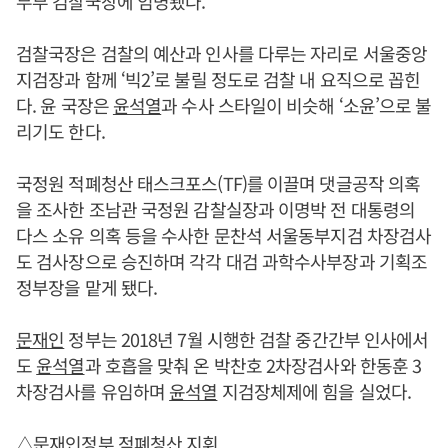
무부 검찰국장에 임명됐다.
검찰국장은 검찰의 예산과 인사를 다루는 자리로 서울중앙
지검장과 함께 ‘빅2’로 불릴 정도로 검찰 내 요직으로 꼽힌
다. 윤 국장은
윤석열
과 수사 스타일이 비슷해 ‘소윤’으로 불
리기도 한다.
국정원 적폐청산 태스크포스(TF)를 이끌며 댓글공작 의혹
을 조사한 조남관 국정원 감찰실장과 이명박 전 대통령의
다스 소유 의혹 등을 수사한 문찬석 서울동부지검 차장검사
도 검사장으로 승진하며 각각 대검 과학수사부장과 기획조
정부장을 맡게 됐다.
문재인
정부는 2018년 7월 시행한 검찰 중간간부 인사에서
도
윤석열
과 호흡을 맞춰 온 박찬호 2차장검사와 한동훈 3
차장검사를 유임하며
윤석열
지검장체제에 힘을 실었다.
△
문재인
정부 적폐청산 지휘