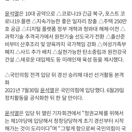
윤석열
은 10대 공약으로 △코로나19 긴급 복구, 포스트 코
로나19 플랜 △지속가능한 좋은 일자리 창출 △주택 250만
호 공급 △디지털 플랫폼 정부 개혁과 청와대 해체·이전 △
과학기술 추격국가에서 원천기술 선도국가 전환 △출산준
비부터 산후조리 및 양육까지 국가책임 강화 △여성가족부
폐지 △사드 추가 배치 △실현가능한 탄소중립과 원전강국
건설 △새로운 대입제도 등 미래인재 육성 등을 제시했다.
△국민의힘 전격 입당 뒤 경선 승리해 대선 선거활동 본격
화
2021년 7월30일
윤석열
은 국민의힘에 입당했다. 6월29일
정치활동을 공식화한 뒤 한 달 만이다.
윤석열
은 입당 뒤 열린 기자회견에서 “정권교체를 위해서
는 제1야당에 입당해서 정정당당하게 초기 경선부터 시작
해가는 것이 도리이다”며 “그렇게 함으로써 국민의힘이 국