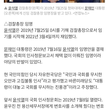
▲
윤석열
검찰총장(왼쪽)이 2019년 7월25일 청와대에서
문재인
대통령
(오른쪽)에게 신임 검찰총장 임명장을 받고 있다. <연합뉴스>
△검찰총장 임명
윤석열
은 2019년 7월25일 0시를 기해 검찰총장으로서 임
기를 시작해 2021년 3월4일까지 재임했다.
문재인
대통령은 2019년 7월16일
윤석열
의 임명안을 결재
했다. 국회의 인사청문보고서 채택 없이 이뤄진 임명이라
야당의 반발이 있었다.
현 국민의힘인 당시 자유한국당은 “국민과 국회를 무시한
오만과 고집불통 인사”라고 평가했고 바른미래당도 “대통
령이 대놓고 국회를 무시하는 진풍경”이라고 주장했다.
앞서
윤석열
의 국회 인사청문회는 2019년 7월8일 열렸다.
윤우진 전 용산세무서장에게 변호사를 소개해 줬다는 변호