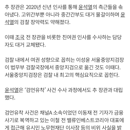
추 장관은 2020년 신년 인사를 통해
윤석열
의 측근들을 솎
아냈다. 고위간부뿐 아니라 중간간부도 대거 물갈이하며
윤
석열
의 검찰 장악력도 약해졌다.
이때
조국
전 장관을 비롯한 친여권 인사를 수사하는 담당
자도 대거 교체됐다.
검찰 내에서 여권 성향으로 꼽히는 이성윤 서울중앙지검장
이 법무부 검찰국장에서 중앙지검으로 옮긴 것도 이때다.
서울중앙지검장은 검찰 내 최고의 핵심요직으로 꼽힌다.
윤석열
은 ‘검언유착’ 사건 수사 과정에서도 추 장관과 대립
했다.
검언유착 사건은 채널A 소속이었던 이동재 전 기자가 금융
사기로 복역하고 있는 이철 전 밸류인베스트코리아 대표에
게 접근해 유시민 노무현재단 이사장 등의 비위 사실을 밝