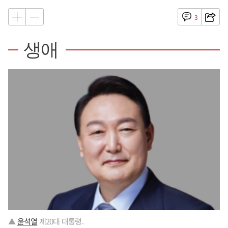
3
생애
▲
윤석열
제20대 대통령.