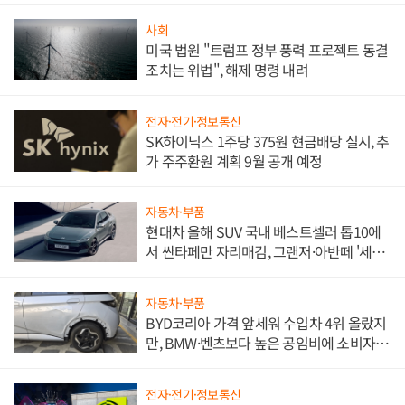
사회
미국 법원 "트럼프 정부 풍력 프로젝트 동결
조치는 위법", 해제 명령 내려
전자·전기·정보통신
SK하이닉스 1주당 375원 현금배당 실시, 추
가 주주환원 계획 9월 공개 예정
자동차·부품
현대차 올해 SUV 국내 베스트셀러 톱10에
서 싼타페만 자리매김, 그랜저·아반떼 '세단
쌍끌이'로 내수 방어
자동차·부품
BYD코리아 가격 앞세워 수입차 4위 올랐지
만, BMW·벤츠보다 높은 공임비에 소비자
불만 폭발
전자·전기·정보통신