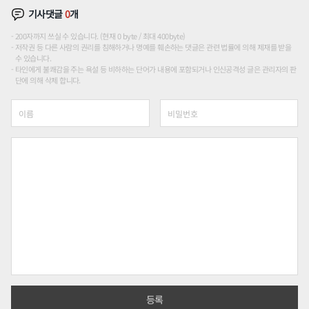
기사댓글
0
개
200자까지 쓰실 수 있습니다. (현재 0 byte / 최대 400byte)
저작권 등 다른 사람의 권리를 침해하거나 명예를 훼손하는 댓글은 관련 법률에 의해 제재를 받을
수 있습니다.
타인에게 불쾌감을 주는 욕설 등 비하하는 단어가 내용에 포함되거나 인신공격성 글은 관리자의 판
단에 의해 삭제 합니다.