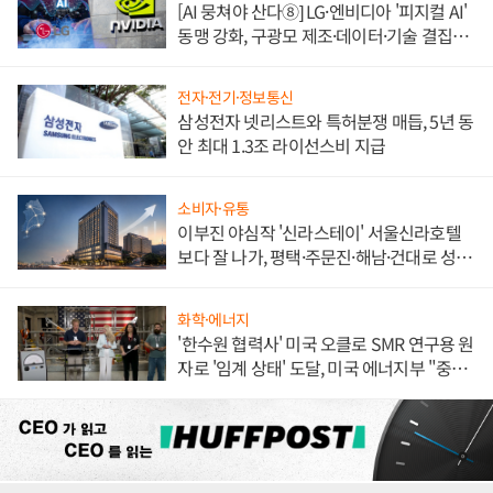
[AI 뭉쳐야 산다⑧] LG·엔비디아 '피지컬 AI'
동맹 강화, 구광모 제조·데이터·기술 결집
해 종합 로보틱스 기업으로
전자·전기·정보통신
삼성전자 넷리스트와 특허분쟁 매듭, 5년 동
안 최대 1.3조 라이선스비 지급
소비자·유통
이부진 야심작 '신라스테이' 서울신라호텔
보다 잘 나가, 평택·주문진·해남·건대로 성
장판 더 넓힌다
화학·에너지
'한수원 협력사' 미국 오클로 SMR 연구용 원
자로 '임계 상태' 도달, 미국 에너지부 "중요
한 이정표"