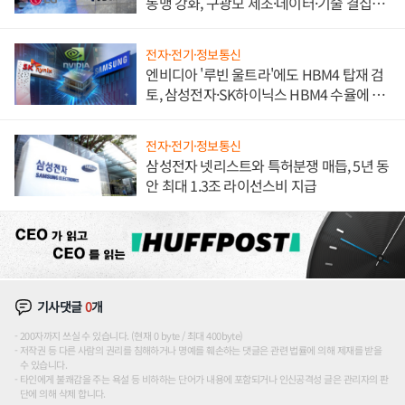
동맹 강화, 구광모 제조·데이터·기술 결집
해 종합 로보틱스 기업으로
전자·전기·정보통신
엔비디아 '루빈 울트라'에도 HBM4 탑재 검
토, 삼성전자·SK하이닉스 HBM4 수율에 주
도권 갈린다
전자·전기·정보통신
삼성전자 넷리스트와 특허분쟁 매듭, 5년 동
안 최대 1.3조 라이선스비 지급
기사댓글
0
개
200자까지 쓰실 수 있습니다. (현재 0 byte / 최대 400byte)
저작권 등 다른 사람의 권리를 침해하거나 명예를 훼손하는 댓글은 관련 법률에 의해 제재를 받을
수 있습니다.
타인에게 불쾌감을 주는 욕설 등 비하하는 단어가 내용에 포함되거나 인신공격성 글은 관리자의 판
단에 의해 삭제 합니다.