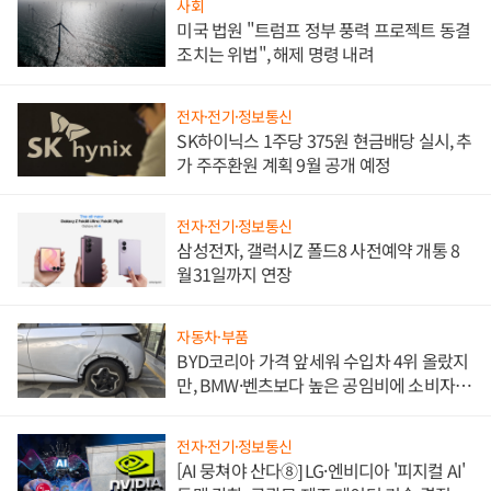
사회
미국 법원 "트럼프 정부 풍력 프로젝트 동결
조치는 위법", 해제 명령 내려
전자·전기·정보통신
SK하이닉스 1주당 375원 현금배당 실시, 추
가 주주환원 계획 9월 공개 예정
전자·전기·정보통신
삼성전자, 갤럭시Z 폴드8 사전예약 개통 8
월31일까지 연장
자동차·부품
BYD코리아 가격 앞세워 수입차 4위 올랐지
만, BMW·벤츠보다 높은 공임비에 소비자
불만 폭발
전자·전기·정보통신
[AI 뭉쳐야 산다⑧] LG·엔비디아 '피지컬 AI'