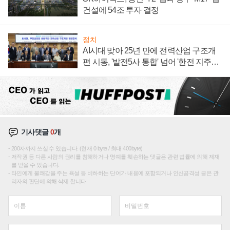
건설에 54조 투자 결정
정치
AI시대 맞아 25년 만에 전력산업 구조개
편 시동, '발전5사 통합' 넘어 '한전 지주사'
재편론도
기사댓글
0
개
200자까지 쓰실 수 있습니다. (현재 0 byte / 최대 400byte)
저작권 등 다른 사람의 권리를 침해하거나 명예를 훼손하는 댓글은 관련 법률에 의해 제재
를 받을 수 있습니다.
타인에게 불쾌감을 주는 욕설 등 비하하는 단어가 내용에 포함되거나 인신공격성 글은 관
리자의 판단에 의해 삭제 합니다.