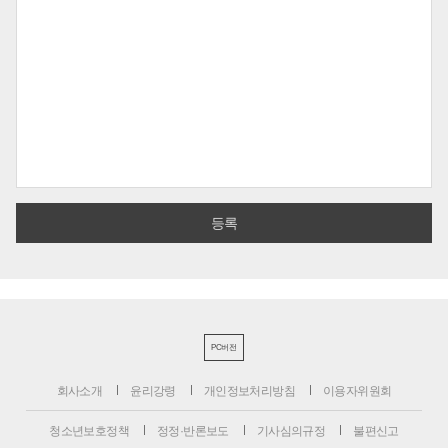
PC버전
회사소개
윤리강령
개인정보처리방침
이용자위원회
청소년보호정책
정정·반론보도
기사심의규정
불편신고