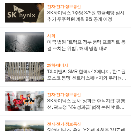
전자·전기·정보통신
SK하이닉스 1주당 375원 현금배당 실시,
추가 주주환원 계획 9월 공개 예정
사회
미국 법원 "트럼프 정부 풍력 프로젝트 동
결 조치는 위법", 해제 명령 내려
화학·에너지
'DL이앤씨 SMR 협력사' X에너지, '한수원
포스코 동맹' 센트러스에너지와 우라늄
계약 체결
전자·전기·정보통신
SK하이닉스 노사 '성과급 주식지급' 평행
선, 곽노정 'N% 성과급' 법적 논란 벗을지
주목
전자·전기·정보통신
SK하이닉스, 용인 'Y2' 팹과 청주 'M17' 팹