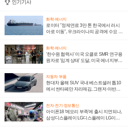
인기기사
화학·에너지
로이터 "정제연료 3만 톤 한국에서 러시
아로 이동", 우크라이나의 공격에 수요 늘
어
화학·에너지
'한수원 협력사' 미국 오클로 SMR 연구용
원자로 '임계 상태' 도달, 미국 에너지부
"중요한 이정표"
자동차·부품
현대차 올해 SUV 국내 베스트셀러 톱10
에서 싼타페만 자리매김, 그랜저·아반떼
'세단 쌍끌이'로 내수 방어
전자·전기·정보통신
아이폰18 '메모리 부족'에 출시 지연되나,
삼성디스플레이 LG디스플레이 LG이노
텍 '탈애플' 수익 다각화 속도