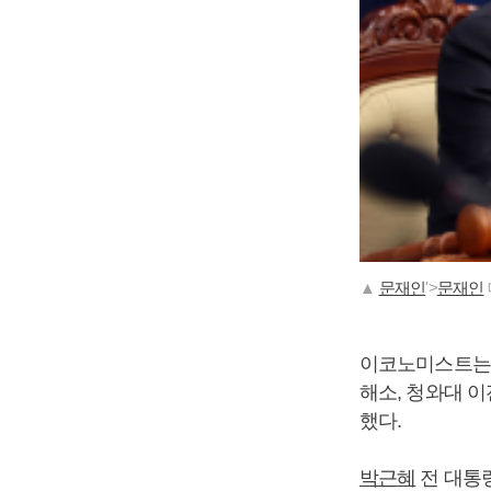
▲
문재인
'>
문재인
이코노미스트는 
해소, 청와대 
했다.
박근혜
전 대통