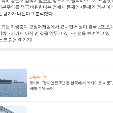
 특히 봉준호 감독이
박근혜
정부에서 블랙리스트에 포함됐
자본주의를 적극 비판한다는 점에서
문재인
'>
문재인
정부 아
는 평가가 나온다고 분석했다.
트는 기생충과 오징어게임에서 묘사한 세상이 결국
문재인
'
이뤄내기까지 아직 먼 길을 앞두고 있다는 점을 보여주고 있
스트 김용원 기자]
화학·에너지
로이터 "정제연료 3만 톤 한국에서 러시아로 이동"
격에 수요 늘어