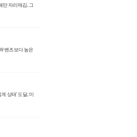
페만 자리매김, 그
MW·벤츠보다 높은
계 상태' 도달, 미