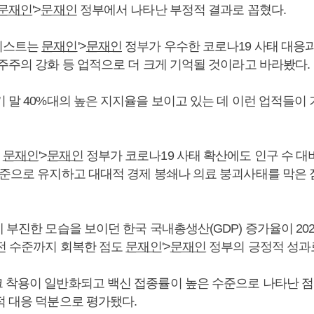
문재인
'>
문재인
정부에서 나타난 부정적 결과로 꼽혔다.
미스트는
문재인
'>
문재인
정부가 우수한 코로나19 사태 대응
민주주의 강화 등 업적으로 더 크게 기억될 것이라고 바라봤다.
기 말 40%대의 높은 지지율을 보이고 있는 데 이런 업적들이
는
문재인
'>
문재인
정부가 코로나19 사태 확산에도 인구 수 대
수준으로 유지하고 대대적 경제 봉쇄나 의료 붕괴사태를 막은
 부진한 모습을 보이던 한국 국내총생산(GDP) 증가율이 20
이전 수준까지 회복한 점도
문재인
'>
문재인
정부의 긍정적 성과
 착용이 일반화되고 백신 접종률이 높은 수준으로 나타난 
 대응 덕분으로 평가됐다.