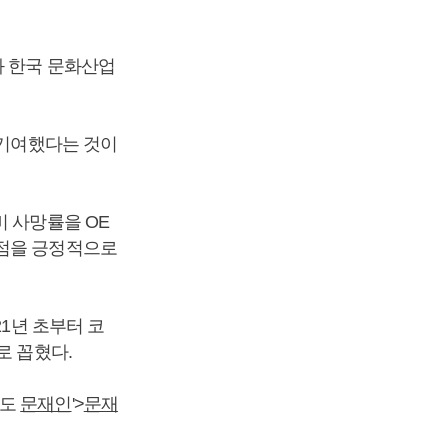
과 한국 문화산업
 기여했다는 것이
비 사망률을 OE
 점을 긍정적으로
21년 초부터 코
로 꼽혔다.
점도
문재인
'>
문재