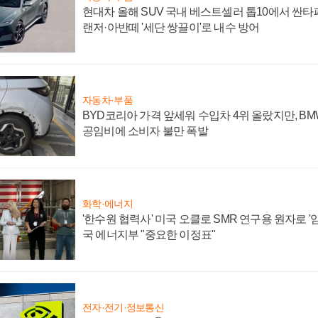
현대차 올해 SUV 국내 베스트셀러 톱10에서 싼타
랜저·아반떼 '세단 쌍끌이'로 내수 방어
자동차·부품
BYD코리아 가격 앞세워 수입차 4위 올랐지만, B
공임비에 소비자 불만 폭발
화학·에너지
'한수원 협력사' 미국 오클로 SMR 연구용 원자로 '임
국 에너지부 "중요한 이정표"
전자·전기·정보통신