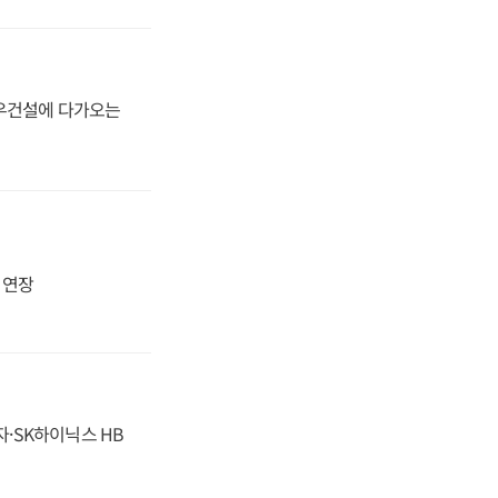
대우건설에 다가오는
지 연장
자·SK하이닉스 HB