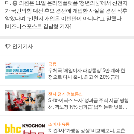
다. 홍 의원은 11일 온라인플랫폼 '청년의꿈'에서 신천지
가 국민의힘 대선 후보 경선에 개입한 사실을 경선 직후
알았다며 "신천지 개입은 이번만이 아니다"고 말했다.
[비즈니스포스트 김남형 기자]
인기기사
금융
우체국 '매일이자 파킹통장' 5만 계좌 한
정으로 다시 출시, 최고 연 2.0% 금리
전자·전기·정보통신
SK하이닉스 노사 '성과급 주식 지급' 평행
선, 곽노정 'N% 성과급' 법적 논란 벗을지
주목
소비자·유통
치킨3사 '가맹점 상생' 비교해보니, 교촌