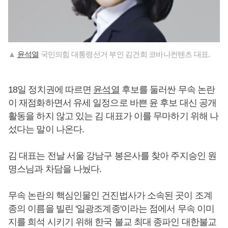
▲
윤석열
국민의힘 대통령선거 부인 김건희 코바나컨텐츠 대표.
18일 정치권에 따르면
윤석열
후보를 둘러싼 무속 논란
이 재점화하면서 유세 일정으로 바쁜 윤 후보 대신 공개
활동을 하지 않고 있는 김 대표가 이를 무마하기 위해 나
섰다는 말이 나온다.
김 대표는 전날 서울 강남구 봉은사를 찾아 주지승인 원
명스님과 차담을 나눴다.
무속 논란의 핵심인물인 건진법사가 소속된 곳이 조계
종의 이름을 빌린 '일광조계종'이라는 점에서 무속 이미
지를 희석 시키기 위해 한국 불교 최대 종파인 대한불교