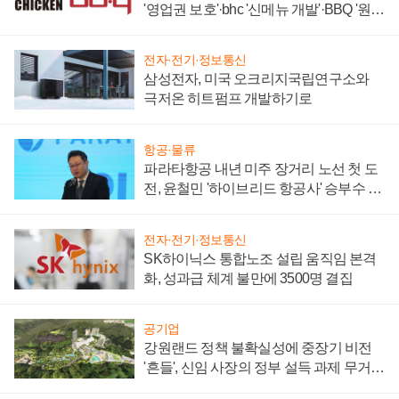
'영업권 보호'·bhc '신메뉴 개발'·BBQ '원가
부담'
전자·전기·정보통신
삼성전자, 미국 오크리지국립연구소와
극저온 히트펌프 개발하기로
항공·물류
파라타항공 내년 미주 장거리 노선 첫 도
전, 윤철민 '하이브리드 항공사' 승부수 통
할까
전자·전기·정보통신
SK하이닉스 통합노조 설립 움직임 본격
화, 성과급 체계 불만에 3500명 결집
공기업
강원랜드 정책 불확실성에 중장기 비전
'흔들', 신임 사장의 정부 설득 과제 무거워
져