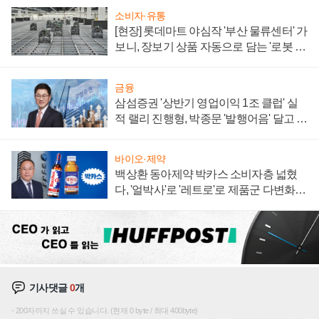
소비자·유통
[현장] 롯데마트 야심작 '부산 물류센터' 가
보니, 장보기 상품 자동으로 담는 '로봇 40
0대' 장관
금융
삼섬증권 '상반기 영업이익 1조 클럽' 실
적 랠리 진행형, 박종문 '발행어음' 달고 연
임 향하나
바이오·제약
백상환 동아제약 박카스 소비자층 넓혔
다, '얼박사'로 '레트로'로 제품군 다변화
주효
기사댓글
0
개
200자까지 쓰실 수 있습니다. (현재 0 byte / 최대 400byte)