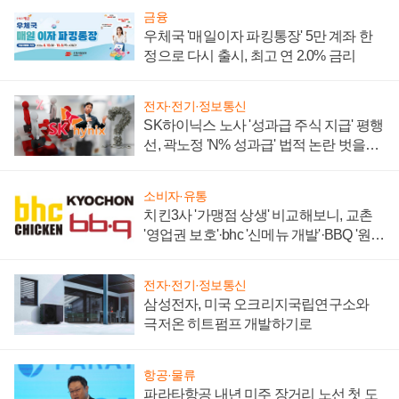
금융
우체국 '매일이자 파킹통장' 5만 계좌 한
정으로 다시 출시, 최고 연 2.0% 금리
전자·전기·정보통신
SK하이닉스 노사 '성과급 주식 지급' 평행
선, 곽노정 'N% 성과급' 법적 논란 벗을지
주목
소비자·유통
치킨3사 '가맹점 상생' 비교해보니, 교촌
'영업권 보호'·bhc '신메뉴 개발'·BBQ '원가
부담'
전자·전기·정보통신
삼성전자, 미국 오크리지국립연구소와
극저온 히트펌프 개발하기로
항공·물류
파라타항공 내년 미주 장거리 노선 첫 도