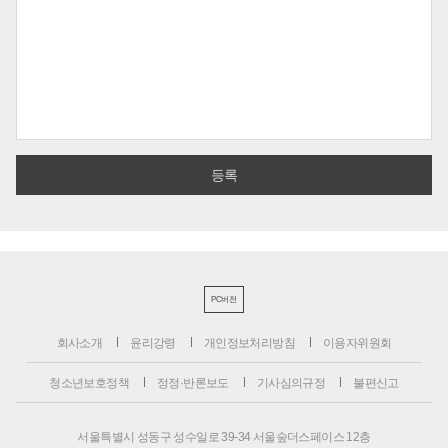
PC버전
회사소개
윤리강령
개인정보처리방침
이용자위원회
청소년보호정책
정정·반론보도
기사심의규정
불편신고
서울특별시 성동구 성수일로 39-34 서울숲더스페이스 12층