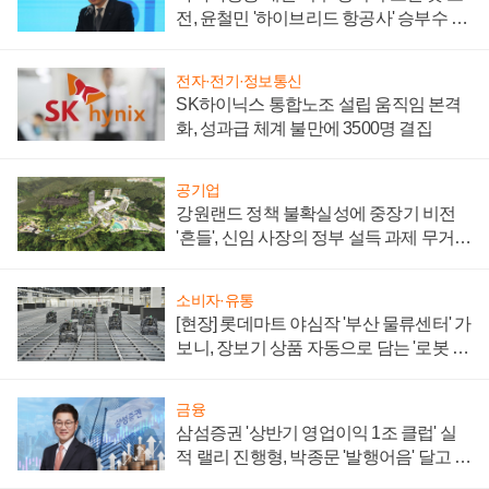
전, 윤철민 '하이브리드 항공사' 승부수 통
할까
전자·전기·정보통신
SK하이닉스 통합노조 설립 움직임 본격
화, 성과급 체계 불만에 3500명 결집
공기업
강원랜드 정책 불확실성에 중장기 비전
'흔들', 신임 사장의 정부 설득 과제 무거워
져
소비자·유통
[현장] 롯데마트 야심작 '부산 물류센터' 가
보니, 장보기 상품 자동으로 담는 '로봇 40
0대' 장관
금융
삼섬증권 '상반기 영업이익 1조 클럽' 실
적 랠리 진행형, 박종문 '발행어음' 달고 연
임 향하나