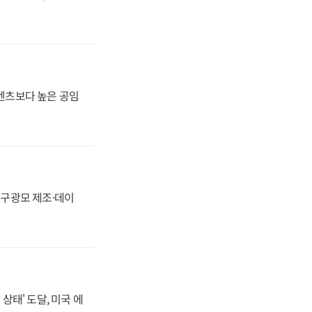
·벤츠보다 높은 공임
화, 구광모 제조·데이
상태' 도달, 미국 에