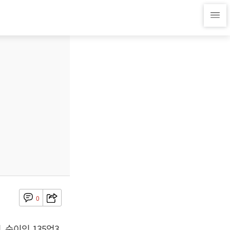
0
, 순이익 135억3