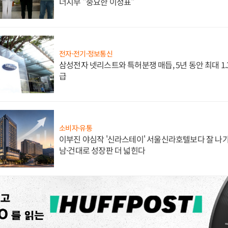
너지부 "중요한 이정표"
전자·전기·정보통신
삼성전자 넷리스트와 특허분쟁 매듭, 5년 동안 최대 1
급
소비자·유통
이부진 야심작 '신라스테이' 서울신라호텔보다 잘 나가
남·건대로 성장판 더 넓힌다