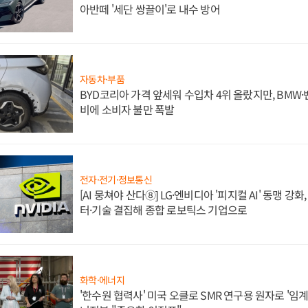
아반떼 '세단 쌍끌이'로 내수 방어
자동차·부품
BYD코리아 가격 앞세워 수입차 4위 올랐지만, BMW
비에 소비자 불만 폭발
전자·전기·정보통신
[AI 뭉쳐야 산다⑧] LG·엔비디아 '피지컬 AI' 동맹 강
터·기술 결집해 종합 로보틱스 기업으로
화학·에너지
'한수원 협력사' 미국 오클로 SMR 연구용 원자로 '임계 