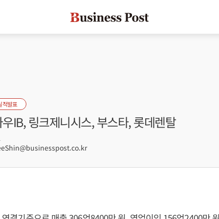
실적발표
나우IB, 링크제니시스, 부스타, 롯데렌탈
1
Shin@businesspost.co.kr
년 연결기준으로 매출 306억8400만 원, 영업이익 156억2400만 원