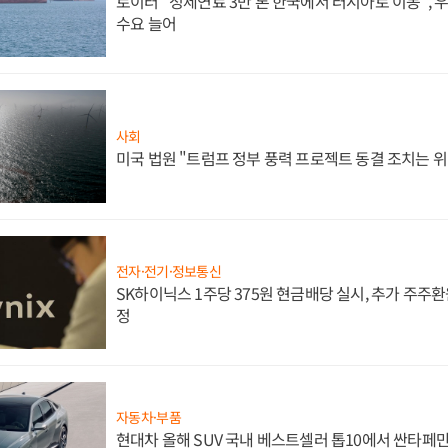
로이터 "정제연료 3만 톤 한국에서 러시아로 이동",
수요 늘어
사회
미국 법원 "트럼프 정부 풍력 프로젝트 동결 조치는 위
전자·전기·정보통신
SK하이닉스 1주당 375원 현금배당 실시, 추가 주주환
정
자동차·부품
현대차 올해 SUV 국내 베스트셀러 톱10에서 싼타페만