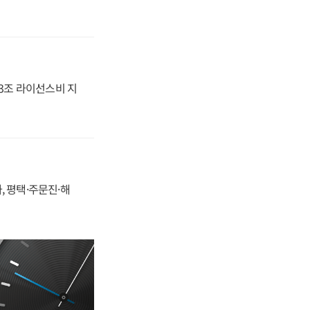
.3조 라이선스비 지
, 평택·주문진·해