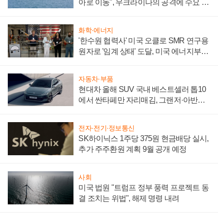
아로 이동", 우크라이나의 공격에 수요 늘
어
화학·에너지
'한수원 협력사' 미국 오클로 SMR 연구용
원자로 '임계 상태' 도달, 미국 에너지부
"중요한 이정표"
자동차·부품
현대차 올해 SUV 국내 베스트셀러 톱10
에서 싼타페만 자리매김, 그랜저·아반떼
'세단 쌍끌이'로 내수 방어
전자·전기·정보통신
SK하이닉스 1주당 375원 현금배당 실시,
추가 주주환원 계획 9월 공개 예정
사회
미국 법원 "트럼프 정부 풍력 프로젝트 동
결 조치는 위법", 해제 명령 내려