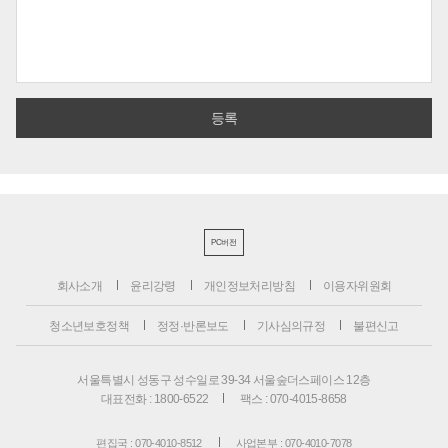
PC버전
회사소개
윤리강령
개인정보처리방침
이용자위원회
청소년보호정책
정정·반론보도
기사심의규정
불편신고
서울특별시 성동구 성수일로 39-34 서울숲더스페이스 12층
대표전화 : 1800-6522
팩스 : 070-4015-8658
편집국 : 070-4010-8512
사업본부 : 070-4010-7078