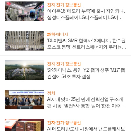
전자·전기·정보통신
아이폰18 '메모리 부족'에 출시 지연되나,
삼성디스플레이 LG디스플레이 LG이노
텍 '탈애플' 수익 다각화 속도
화학·에너지
'DL이앤씨 SMR 협력사' X에너지, '한수원
포스코 동맹' 센트러스에너지와 우라늄
계약 체결
전자·전기·정보통신
SK하이닉스, 용인 'Y2' 팹과 청주 'M17' 팹
건설에 54조 투자 결정
정치
AI시대 맞아 25년 만에 전력산업 구조개
편 시동, '발전5사 통합' 넘어 '한전 지주사'
재편론도
전자·전기·정보통신
AI 메모리반도체 시장에서 낸드플래시보