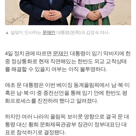
▲ 설맞이 인사하는
문재인
대통령(왼쪽)과 김정숙 여사.
4일 정치권에 따르면
문재인
대통령이 임기 막바지에 한
중 정상통화로 현재 직면해있는 한반도 외교 교착상태
를 해결할 수 있을지 여부는 아직 불투명하다.
애초 문 대통령은 이번 베이징 동계올림픽에서 남·북·미
혹은 남·북·미·중 종전선언을 통해 임기 안에 한반도 평
화프로세스를 진전하려 했다고 알려졌다.
하지만 여러 나라의 올림픽 보이콧 영향으로 결국 문 대
통령 대신 황희 문화체육관광부 장관이 정부대표단 대
표로 참석하기로 결정됐다.