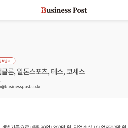
실적발표
앱클론, 알톤스포츠, 테스, 코세스
6
businesspost.co.kr
 개별기준으로 매출 30억1800만 원, 영업손실 101억6500만 원,