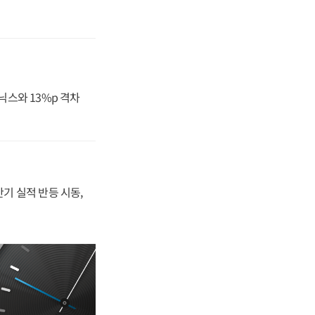
닉스와 13%p 격차
반기 실적 반등 시동,