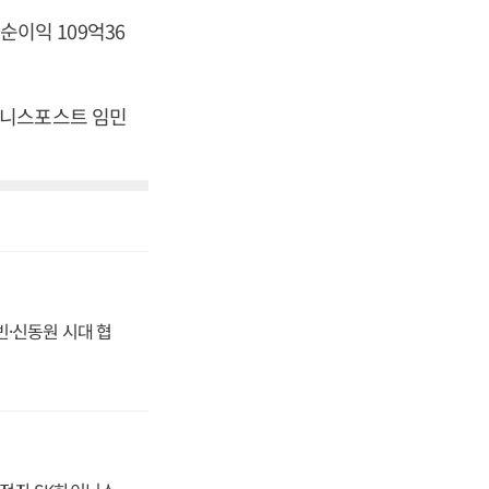
 순이익 109억36
[비즈니스포스트 임민
동빈·신동원 시대 협