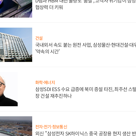
D램과 HBM 내년 물량도 '품절', 고객사 위기감이 삼
협상력 더 키워
건설
국내외서 속도 붙는 원전 사업, 삼성물산·현대건설·
'약속의 시간'
화학·에너지
삼성SDI ESS 수요 급증에 북미 증설 타진, 최주선 
장 건설 재추진하나
전자·전기·정보통신
외신 "삼성전자 SK하이닉스 중국 공장용 현지 생산 반