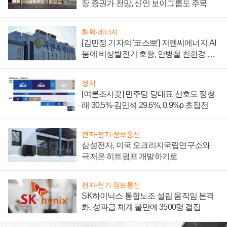
장 증권가 전망, 신인 보이그룹도 주목
화학·에너지
[김민정 기자의 '코스뽀'] 지엔씨에너지 AI
붐에 비상발전기 호황, 안병철 친환경 에
너지 발전전문기업 향한다
정치
[여론조사꽃] 민주당 당대표 선호도 정청
래 30.5%·김민석 29.6%, 0.9%p 초접전
전자·전기·정보통신
삼성전자, 미국 오크리지국립연구소와
극저온 히트펌프 개발하기로
전자·전기·정보통신
SK하이닉스 통합노조 설립 움직임 본격
화, 성과급 체계 불만에 3500명 결집