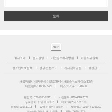
PC버전
회사소개
윤리강령
개인정보처리방침
이용자위원회
청소년보호정책
정정·반론보도
기사심의규정
불편신고
서울특별시 성동구 성수일로 39-34 서울숲더스페이스 12층
대표전화 : 1800-6522
팩스 : 070-4015-8658
편집국 : 070-4010-8512
사업본부 : 070-4010-7078
등록번호 : 서울 아 02897
제호 : 비즈니스포스트
등록일: 2013.11.13
발행·편집인 : 강석운
발행일자: 2013년 12월 2일
청소년보호책임자 : 강석운
ISSN : 2636-171X