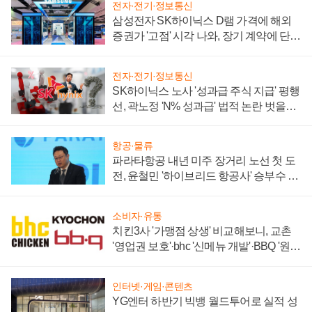
전자·전기·정보통신
삼성전자 SK하이닉스 D램 가격에 해외
증권가 '고점' 시각 나와, 장기 계약에 단점
부각
전자·전기·정보통신
SK하이닉스 노사 '성과급 주식 지급' 평행
선, 곽노정 'N% 성과급' 법적 논란 벗을지
주목
항공·물류
파라타항공 내년 미주 장거리 노선 첫 도
전, 윤철민 '하이브리드 항공사' 승부수 통
할까
소비자·유통
치킨3사 '가맹점 상생' 비교해보니, 교촌
'영업권 보호'·bhc '신메뉴 개발'·BBQ '원가
부담'
인터넷·게임·콘텐츠
YG엔터 하반기 빅뱅 월드투어로 실적 성