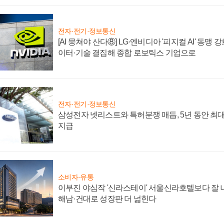
전자·전기·정보통신
[AI 뭉쳐야 산다⑧] LG·엔비디아 '피지컬 AI' 동맹 
이터·기술 결집해 종합 로보틱스 기업으로
전자·전기·정보통신
삼성전자 넷리스트와 특허분쟁 매듭, 5년 동안 최대
지급
소비자·유통
이부진 야심작 '신라스테이' 서울신라호텔보다 잘 나
해남·건대로 성장판 더 넓힌다