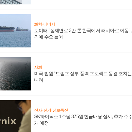
화학·에너지
로이터 "정제연료 3만 톤 한국에서 러시아로 이동"
격에 수요 늘어
사회
미국 법원 "트럼프 정부 풍력 프로젝트 동결 조치는 
내려
전자·전기·정보통신
SK하이닉스 1주당 375원 현금배당 실시, 추가 주
개 예정