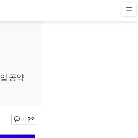
도입 공약
0