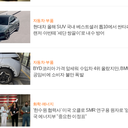
자동차·부품
현대차 올해 SUV 국내 베스트셀러 톱10에서 싼타
랜저·아반떼 '세단 쌍끌이'로 내수 방어
자동차·부품
BYD코리아 가격 앞세워 수입차 4위 올랐지만, B
공임비에 소비자 불만 폭발
화학·에너지
'한수원 협력사' 미국 오클로 SMR 연구용 원자로 '임
국 에너지부 "중요한 이정표"