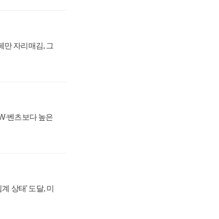
페만 자리매김, 그
MW·벤츠보다 높은
계 상태' 도달, 미