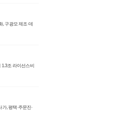
강화, 구광모 제조·데
 1.3조 라이선스비
가, 평택·주문진·