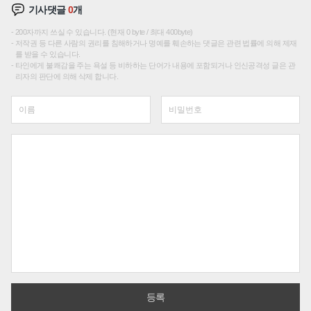
기사댓글
0
개
200자까지 쓰실 수 있습니다. (현재 0 byte / 최대 400byte)
저작권 등 다른 사람의 권리를 침해하거나 명예를 훼손하는 댓글은 관련 법률에 의해 제재
를 받을 수 있습니다.
타인에게 불쾌감을 주는 욕설 등 비하하는 단어가 내용에 포함되거나 인신공격성 글은 관
리자의 판단에 의해 삭제 합니다.