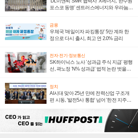
'DL이앤씨 SMR 협력사' X에너지, '한수원
포스코 동맹' 센트러스에너지와 우라늄
계약 체결
금융
우체국 '매일이자 파킹통장' 5만 계좌 한
정으로 다시 출시, 최고 연 2.0% 금리
전자·전기·정보통신
SK하이닉스 노사 '성과급 주식 지급' 평행
선, 곽노정 'N% 성과급' 법적 논란 벗을지
주목
정치
AI시대 맞아 25년 만에 전력산업 구조개
편 시동, '발전5사 통합' 넘어 '한전 지주사'
재편론도