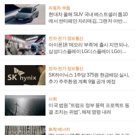
자동차·부품
현대차 올해 SUV 국내 베스트셀러 톱10
에서 싼타페만 자리매김, 그랜저·아반떼
'세단 쌍끌이'로 내수 방어
전자·전기·정보통신
아이폰18 '메모리 부족'에 출시 지연되나,
삼성디스플레이 LG디스플레이 LG이노
텍 '탈애플' 수익 다각화 속도
전자·전기·정보통신
SK하이닉스 1주당 375원 현금배당 실시,
추가 주주환원 계획 9월 공개 예정
사회
미국 법원 "트럼프 정부 풍력 프로젝트 동
결 조치는 위법", 해제 명령 내려
화학·에너지