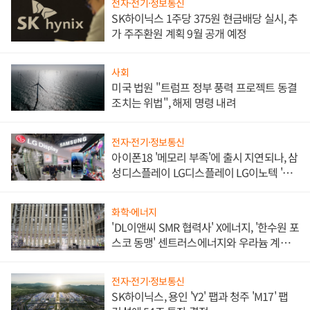
전자·전기·정보통신
SK하이닉스 1주당 375원 현금배당 실시, 추
가 주주환원 계획 9월 공개 예정
사회
미국 법원 "트럼프 정부 풍력 프로젝트 동결
조치는 위법", 해제 명령 내려
전자·전기·정보통신
아이폰18 '메모리 부족'에 출시 지연되나, 삼
성디스플레이 LG디스플레이 LG이노텍 '탈
애플' 수익 다각화 속도
화학·에너지
'DL이앤씨 SMR 협력사' X에너지, '한수원 포
스코 동맹' 센트러스에너지와 우라늄 계약
체결
전자·전기·정보통신
SK하이닉스, 용인 'Y2' 팹과 청주 'M17' 팹