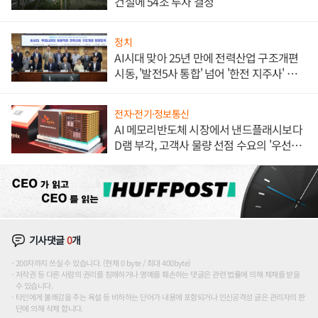
건설에 54조 투자 결정
정치
AI시대 맞아 25년 만에 전력산업 구조개편
시동, '발전5사 통합' 넘어 '한전 지주사' 재편
론도
전자·전기·정보통신
AI 메모리반도체 시장에서 낸드플래시보다
D램 부각, 고객사 물량 선점 수요의 '우선순
위'
기사댓글
0
개
200자까지 쓰실 수 있습니다. (현재 0 byte / 최대 400byte)
저작권 등 다른 사람의 권리를 침해하거나 명예를 훼손하는 댓글은 관련 법률에 의해 제재를 받을
수 있습니다.
타인에게 불쾌감을 주는 욕설 등 비하하는 단어가 내용에 포함되거나 인신공격성 글은 관리자의 판
단에 의해 삭제 합니다.