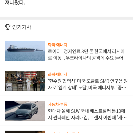
져나왔다.
인기기사
화학·에너지
로이터 "정제연료 3만 톤 한국에서 러시아
로 이동", 우크라이나의 공격에 수요 늘어
화학·에너지
'한수원 협력사' 미국 오클로 SMR 연구용 원
자로 '임계 상태' 도달, 미국 에너지부 "중요
한 이정표"
자동차·부품
현대차 올해 SUV 국내 베스트셀러 톱10에
서 싼타페만 자리매김, 그랜저·아반떼 '세단
쌍끌이'로 내수 방어