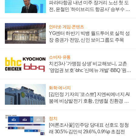
파라타항공 내년 미주 장거리 노선 첫 도
전, 윤철민 '하이브리드 항공사' 승부수 통
할까
인터넷·게임·콘텐츠
YG엔터 하반기 빅뱅 월드투어로 실적 성
장 증권가 전망, 신인 보이그룹도 주목
소비자·유통
치킨3사 '가맹점 상생' 비교해보니, 교촌
'영업권 보호'·bhc '신메뉴 개발'·BBQ '원가
부담'
화학·에너지
[김민정 기자의 '코스뽀'] 지엔씨에너지 AI
붐에 비상발전기 호황, 안병철 친환경 에
너지 발전전문기업 향한다
정치
[여론조사꽃] 민주당 당대표 선호도 정청
래 30.5%·김민석 29.6%, 0.9%p 초접전