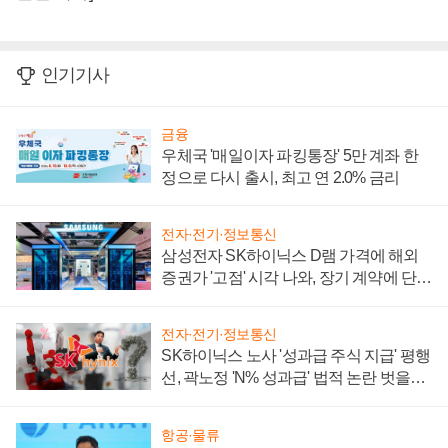
인기기사
금융
우체국 '매일이자 파킹통장' 5만 계좌 한
정으로 다시 출시, 최고 연 2.0% 금리
전자·전기·정보통신
삼성전자 SK하이닉스 D램 가격에 해외
증권가 '고점' 시각 나와, 장기 계약에 단점
부각
전자·전기·정보통신
SK하이닉스 노사 '성과급 주식 지급' 평행
선, 곽노정 'N% 성과급' 법적 논란 벗을지
주목
항공·물류