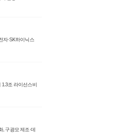
성전자·SK하이닉스
 1.3조 라이선스비
강화, 구광모 제조·데