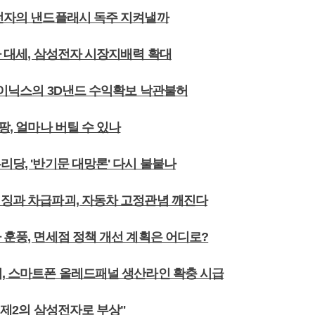
성전자의 낸드플래시 독주 지켜낼까
가 대세, 삼성전자 시장지배력 확대
K하이닉스의 3D낸드 수익확보 낙관불허
쿠팡, 얼마나 버틸 수 있나
리당, '반기문 대망론' 다시 불붙나
이징과 차급파괴, 자동차 고정관념 깨진다
 훈풍, 면세점 정책 개선 계획은 어디로?
이, 스마트폰 올레드패널 생산라인 확충 시급
, 제2의 삼성전자로 부상"