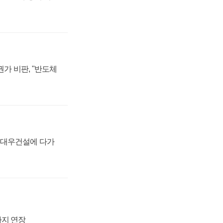
가 비판, "반도체
·대우건설에 다가
까지 연장