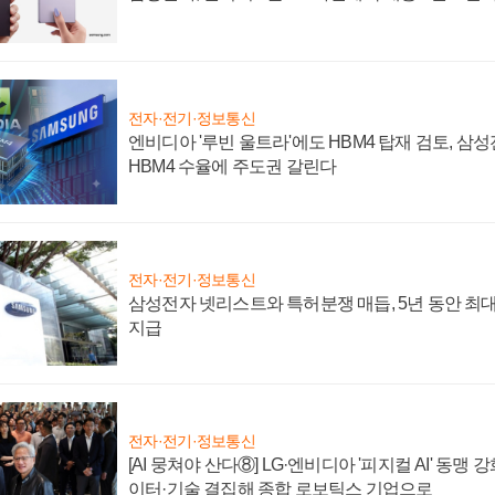
전자·전기·정보통신
엔비디아 '루빈 울트라'에도 HBM4 탑재 검토, 삼
HBM4 수율에 주도권 갈린다
전자·전기·정보통신
삼성전자 넷리스트와 특허분쟁 매듭, 5년 동안 최대
지급
전자·전기·정보통신
[AI 뭉쳐야 산다⑧] LG·엔비디아 '피지컬 AI' 동맹 
이터·기술 결집해 종합 로보틱스 기업으로