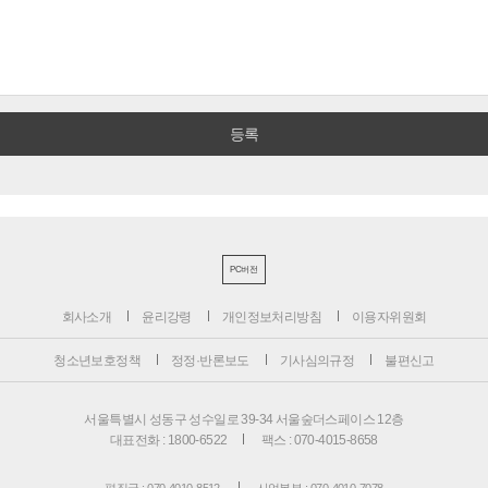
PC버전
회사소개
윤리강령
개인정보처리방침
이용자위원회
청소년보호정책
정정·반론보도
기사심의규정
불편신고
서울특별시 성동구 성수일로 39-34 서울숲더스페이스 12층
대표전화 : 1800-6522
팩스 : 070-4015-8658