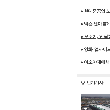
● 현대중공업 
● 넥슨 넷마블게
● 오뚜기, '진
● 영화 '업사이
● 여소야대에서
인기기사