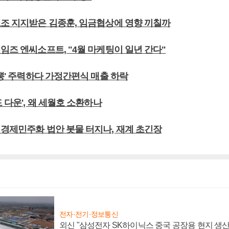
노조 지지받은 김종훈, 임금협상에 영향 끼칠까
임즈 엔씨소프트, "4월 마케팅이 일년 간다"
짬뽕' 주력하다 가정간편식 매출 하락
드 다운', 왜 세월호 소환하나
 경제민주화 법안 봇물 터지나, 재계 초긴장
전자·전기·정보통신
외신 "삼성전자 SK하이닉스 중국 공장용 현지 생산