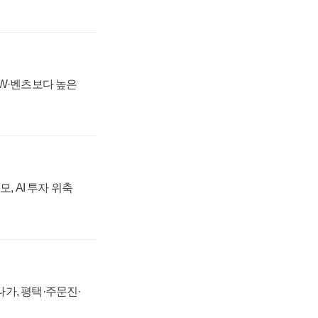
MW·벤츠보다 높은
, AI 투자 위축
가, 평택·주문진·