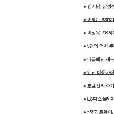
● 김기남, 삼
● 이제는 SSD
● 박성욱, S
● 5천억 적자 
● 다급해진 새누
● 엔진 다운사
● 호텔신라 주가
● LG디스플레
● "중국 화웨이