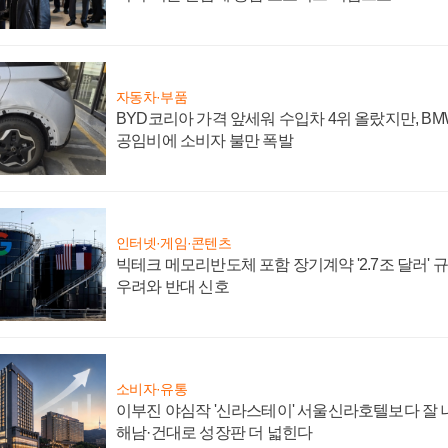
자동차·부품
BYD코리아 가격 앞세워 수입차 4위 올랐지만, B
공임비에 소비자 불만 폭발
인터넷·게임·콘텐츠
빅테크 메모리반도체 포함 장기계약 '2.7조 달러' 규모
우려와 반대 신호
소비자·유통
이부진 야심작 '신라스테이' 서울신라호텔보다 잘 나
해남·건대로 성장판 더 넓힌다