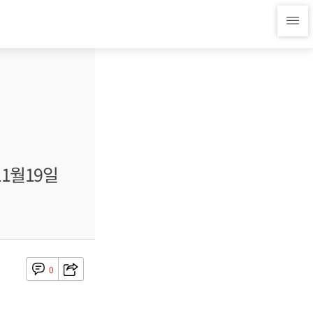
11월19일
0