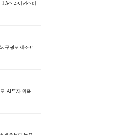
 1.3조 라이선스비
강화, 구광모 제조·데
, AI 투자 위축