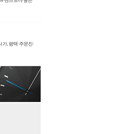
MW·벤츠보다 높은
가, 평택·주문진·