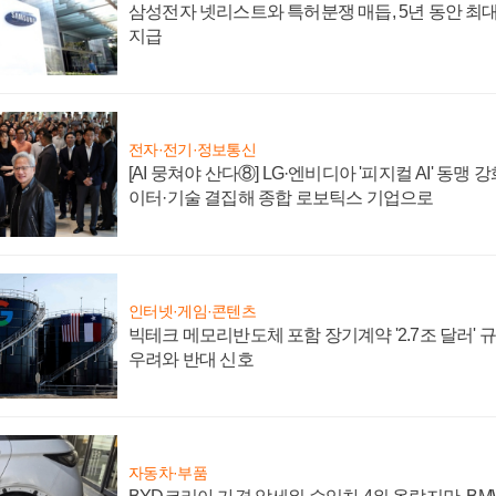
삼성전자 넷리스트와 특허분쟁 매듭, 5년 동안 최대
지급
전자·전기·정보통신
[AI 뭉쳐야 산다⑧] LG·엔비디아 '피지컬 AI' 동맹 
이터·기술 결집해 종합 로보틱스 기업으로
인터넷·게임·콘텐츠
빅테크 메모리반도체 포함 장기계약 '2.7조 달러' 규모
우려와 반대 신호
자동차·부품