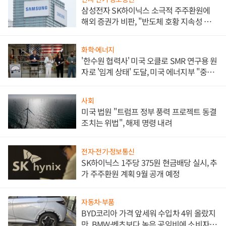
삼성전자 SK하이닉스 소극적 주주환원에
해외 증권가 비판, "반도체 호황 지속성 의
문"
화학·에너지
'한수원 협력사' 미국 오클로 SMR 연구용 원
자로 '임계 상태' 도달, 미국 에너지부 "중요
한 이정표"
사회
미국 법원 "트럼프 정부 풍력 프로젝트 동결
조치는 위법", 해제 명령 내려
전자·전기·정보통신
SK하이닉스 1주당 375원 현금배당 실시, 추
가 주주환원 계획 9월 공개 예정
자동차·부품
BYD코리아 가격 앞세워 수입차 4위 올랐지
만, BMW·벤츠보다 높은 공임비에 소비자