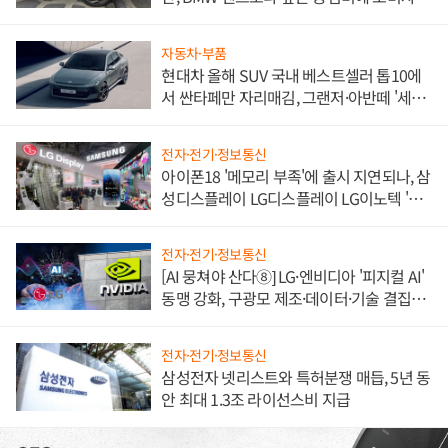
불만 폭발
자동차·부품
현대차 올해 SUV 국내 베스트셀러 톱10에
서 싼타페만 자리매김, 그랜저·아반떼 '세단
쌍끌이'로 내수 방어
전자·전기·정보통신
아이폰18 '메모리 부족'에 출시 지연되나, 삼
성디스플레이 LG디스플레이 LG이노텍 '탈
애플' 수익 다각화 속도
전자·전기·정보통신
[AI 뭉쳐야 산다⑧] LG·엔비디아 '피지컬 AI'
동맹 강화, 구광모 제조·데이터·기술 결집
해 종합 로보틱스 기업으로
전자·전기·정보통신
삼성전자 넷리스트와 특허분쟁 매듭, 5년 동
안 최대 1.3조 라이선스비 지급