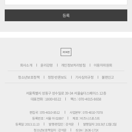
PC버전
회사소개
윤리강령
개인정보처리방침
이용자위원회
청소년보호정책
정정·반론보도
기사심의규정
불편신고
서울특별시 성동구 성수일로 39-34 서울숲더스페이스 12층
대표전화 : 1800-6522
팩스 : 070-4015-8658
편집국 : 070-4010-8512
사업본부 : 070-4010-7078
등록번호 : 서울 아 02897
제호 : 비즈니스포스트
등록일: 2013.11.13
발행·편집인 : 강석운
발행일자: 2013년 12월 2일
청소년보호책임자 : 강석운
ISSN : 2636-171X