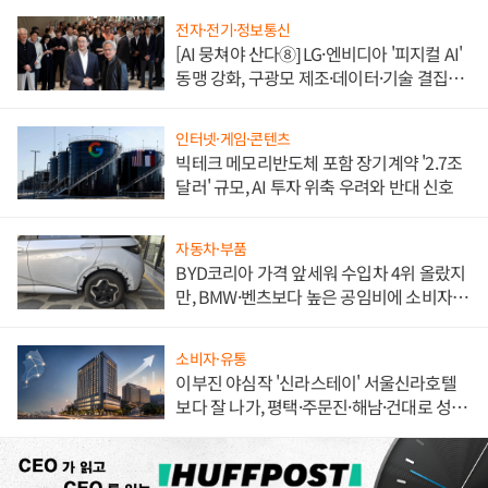
전자·전기·정보통신
[AI 뭉쳐야 산다⑧] LG·엔비디아 '피지컬 AI'
동맹 강화, 구광모 제조·데이터·기술 결집
해 종합 로보틱스 기업으로
인터넷·게임·콘텐츠
빅테크 메모리반도체 포함 장기계약 '2.7조
달러' 규모, AI 투자 위축 우려와 반대 신호
자동차·부품
BYD코리아 가격 앞세워 수입차 4위 올랐지
만, BMW·벤츠보다 높은 공임비에 소비자
불만 폭발
소비자·유통
이부진 야심작 '신라스테이' 서울신라호텔
보다 잘 나가, 평택·주문진·해남·건대로 성
장판 더 넓힌다