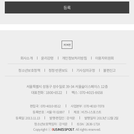
PC버전
회사소개
윤리강령
개인정보처리방침
이용자위원회
청소년보호정책
정정·반론보도
기사심의규정
불편신고
서울특별시 성동구 성수일로 39-34 서울숲더스페이스 12층
대표전화 : 1800-6522
팩스 : 070-4015-8658
편집국 : 070-4010-8512
사업본부 : 070-4010-7078
등록번호 : 서울 아 02897
제호 : 비즈니스포스트
등록일: 2013.11.13
발행·편집인 : 강석운
발행일자: 2013년 12월 2일
청소년보호책임자 : 강석운
ISSN : 2636-171X
Copyright ⓒ
B
USINESSPOST
. All rights reserved.