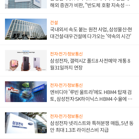
해외 증권가 비판, "반도체 호황 지속성 의
문"
건설
국내외서 속도 붙는 원전 사업, 삼성물산·현
대건설·대우건설에 다가오는 '약속의 시간'
전자·전기·정보통신
삼성전자, 갤럭시Z 폴드8 사전예약 개통 8
월31일까지 연장
전자·전기·정보통신
엔비디아 '루빈 울트라'에도 HBM4 탑재 검
토, 삼성전자·SK하이닉스 HBM4 수율에 주
도권 갈린다
전자·전기·정보통신
삼성전자 넷리스트와 특허분쟁 매듭, 5년 동
안 최대 1.3조 라이선스비 지급