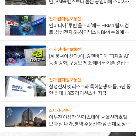
만, BMW·벤츠보다 높은 공임비에 소비자
불만 폭발
전자·전기·정보통신
엔비디아 '루빈 울트라'에도 HBM4 탑재 검
토, 삼성전자·SK하이닉스 HBM4 수율에 주
도권 갈린다
전자·전기·정보통신
[AI 뭉쳐야 산다⑧] LG·엔비디아 '피지컬 AI'
동맹 강화, 구광모 제조·데이터·기술 결집
해 종합 로보틱스 기업으로
전자·전기·정보통신
삼성전자 넷리스트와 특허분쟁 매듭, 5년 동
안 최대 1.3조 라이선스비 지급
소비자·유통
이부진 야심작 '신라스테이' 서울신라호텔
보다 잘 나가, 평택·주문진·해남·건대로 성
장판 더 넓힌다