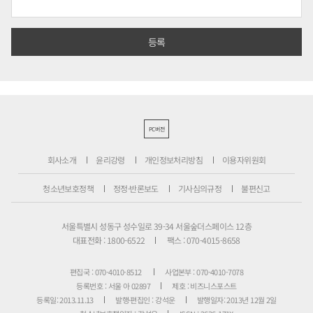
PC버전
회사소개
윤리강령
개인정보처리방침
이용자위원회
청소년보호정책
정정·반론보도
기사심의규정
불편신고
서울특별시 성동구 성수일로 39-34 서울숲더스페이스 12층
대표전화 : 1800-6522
팩스 : 070-4015-8658
편집국 : 070-4010-8512
사업본부 : 070-4010-7078
등록번호 : 서울 아 02897
제호 : 비즈니스포스트
등록일: 2013.11.13
발행·편집인 : 강석운
발행일자: 2013년 12월 2일