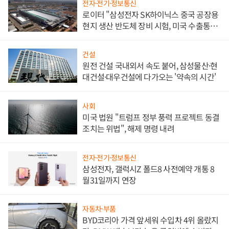
전자·전기·정보통신
로이터 "삼성전자 SK하이닉스 중국 공장용
현지 생산 반도체 장비 시험, 미국 수출통제
대비"
건설
원전 건설 국내외서 속도 붙어, 삼성물산·현
대건설·대우건설에 다가오는 '약속의 시간'
사회
미국 법원 "트럼프 정부 풍력 프로젝트 동결
조치는 위법", 해제 명령 내려
전자·전기·정보통신
삼성전자, 갤럭시Z 폴드8 사전예약 개통 8
월31일까지 연장
자동차·부품
BYD코리아 가격 앞세워 수입차 4위 올랐지