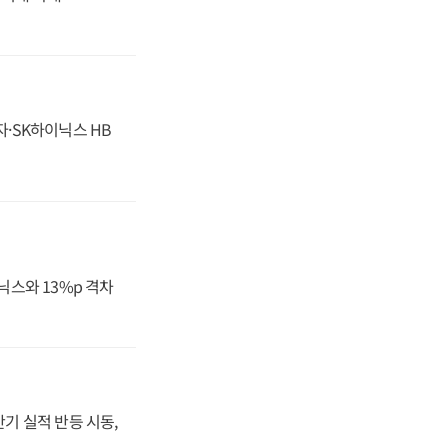
자·SK하이닉스 HB
닉스와 13%p 격차
반기 실적 반등 시동,