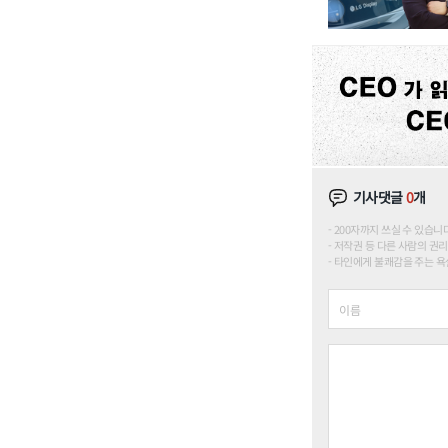
기사댓글
0
개
200자까지 쓰실 수 있습니다. (
저작권 등 다른 사람의 권리
타인에게 불쾌감을 주는 욕설