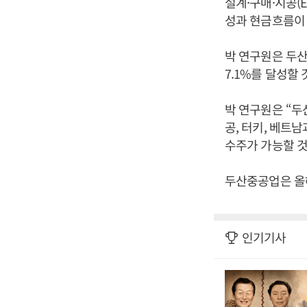
설계·구매·시공(
성과 현금흐름이
박 연구원은 두산
7.1%를 달성할
박 연구원은 “두
공, 터키, 베트
수주가 가능할 것
두산중공업은 올해
인기기사