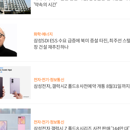
'약속의 시간'
화학·에너지
삼성SDI ESS 수요 급증에 북미 증설 타진, 최주선 
장 건설 재추진하나
전자·전기·정보통신
삼성전자, 갤럭시Z 폴드8 사전예약 개통 8월31일까
전자·전기·정보통신
삼성전자 갤럭시 Z 폴드8 시리즈 사전 판매 '144만 대