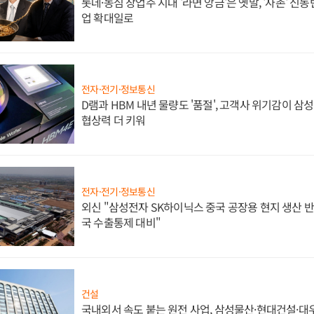
롯데·농심 창업주 시대 '라면 앙금'은 옛말, '사촌' 신
업 확대일로
전자·전기·정보통신
D램과 HBM 내년 물량도 '품절', 고객사 위기감이 삼
협상력 더 키워
전자·전기·정보통신
외신 "삼성전자 SK하이닉스 중국 공장용 현지 생산 반
국 수출통제 대비"
건설
국내외서 속도 붙는 원전 사업, 삼성물산·현대건설·