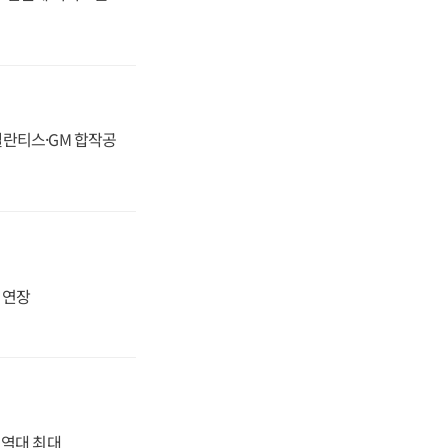
스텔란티스·GM 합작공
지 연장
' 역대 최대