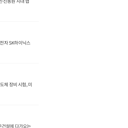
동빈·신동원 시대 협
성전자 SK하이닉스
도체 장비 시험, 미
대우건설에 다가오는